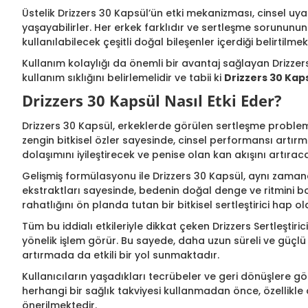
Üstelik Drizzers 30 Kapsül’ün etki mekanizması, cinsel uy
yaşayabilirler. Her erkek farklıdır ve sertleşme sorununun
kullanılabilecek çeşitli doğal bileşenler içerdiği belirtilmek
Kullanım kolaylığı da önemli bir avantaj sağlayan Drizzers 
kullanım sıklığını belirlemelidir ve tabii ki
Drizzers 30 Kap
Drizzers 30 Kapsül Nasıl Etki Eder?
Drizzers 30 Kapsül, erkeklerde görülen sertleşme problemle
zengin bitkisel özler sayesinde, cinsel performansı artır
dolaşımını iyileştirecek ve penise olan kan akışını artırac
Gelişmiş formülasyonu ile Drizzers 30 Kapsül, aynı zamanda 
ekstraktları sayesinde, bedenin doğal denge ve ritmini bozma
rahatlığını ön planda tutan bir bitkisel sertleştirici hap 
Tüm bu iddialı etkileriyle dikkat çeken Drizzers Sertleşti
yönelik işlem görür. Bu sayede, daha uzun süreli ve güçlü
artırmada da etkili bir yol sunmaktadır.
Kullanıcıların yaşadıkları tecrübeler ve geri dönüşlere gö
herhangi bir sağlık takviyesi kullanmadan önce, özellikle 
önerilmektedir.