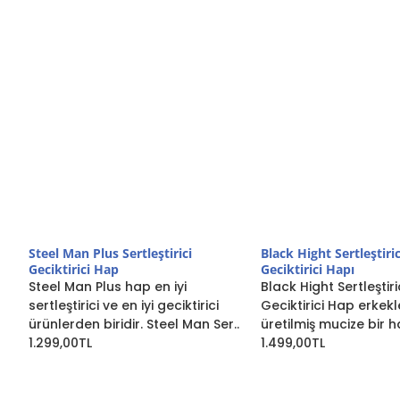
Steel Man Plus Sertleştirici
Black Hight Sertleştiri
Geciktirici Hap
Geciktirici Hapı
Steel Man Plus hap en iyi
Black Hight Sertleştiri
sertleştirici ve en iyi geciktirici
Geciktirici Hap erkekl
ürünlerden biridir. Steel Man Ser..
üretilmiş mucize bir h
1.299,00TL
1.499,00TL