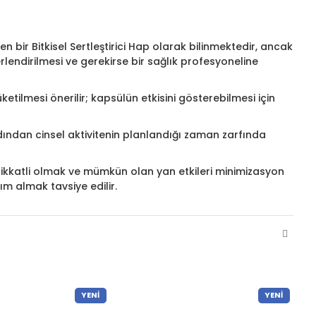
n bir Bitkisel Sertleştirici Hap olarak bilinmektedir, ancak
endirilmesi ve gerekirse bir sağlık profesyoneline
üketilmesi önerilir; kapsülün etkisini gösterebilmesi için
ardından cinsel aktivitenin planlandığı zaman zarfında
a dikkatli olmak ve mümkün olan yan etkileri minimizasyon
ım almak tavsiye edilir.
YENI
YENI