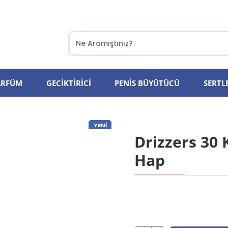
PARFÜM
GECIKTIRICI
PENIS BÜYÜTÜCÜ
SERTLE
YENI
Drizzers 30 K
ÇOK SATILAN
Hap