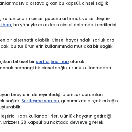
anlanmasıyla ortaya çıkan bu kapsül, cinsel sağlık
ler, kullanıcıların cinsel gücünü artırmak ve sertleşme
ci hap
, bu yönüyle erkeklerin cinsel anlamda kendilerini
 bir alternatif olabilir. Cinsel hayatındaki zorluklara
Ancak, bu tür ürünlerin kullanımında mutlaka bir sağlık
çıkan bitkisel bir
sertleştirici hap
olarak
r, ancak herhangi bir cinsel sağlık ürünü kullanmadan
aşayan bireylerin deneyimlediği olumsuz durumları
tek sağlar.
Sertleşme sorunu
, günümüzde birçok erkeğin
şturabilir.
tirici Hap’ı kullanabilirler. Günlük hayatın getirdiği
ir. Drizzers 30 Kapsül bu noktada devreye girerek,