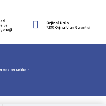
eri
Orjinal Ürün
le ve
%100 Orjinal Ürün Garantisi
eçeneği
 Hakları Saklıdır