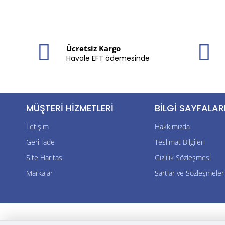
Ücretsiz Kargo
Havale EFT ödemesinde
MÜŞTERI HIZMETLERI
BILGI SAYFALAR
İletişim
Hakkımızda
Geri İade
Teslimat Bilgileri
Site Haritası
Gizlilik Sözleşmesi
Markalar
Şartlar ve Sözleşmeler