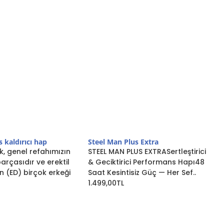
 kaldırıcı hap
Steel Man Plus Extra
ık, genel refahımızın
STEEL MAN PLUS EXTRASertleştirici
arçasıdır ve erektil
& Geciktirici Performans Hapı48
n (ED) birçok erkeği
Saat Kesintisiz Güç — Her Sef..
1.499,00TL