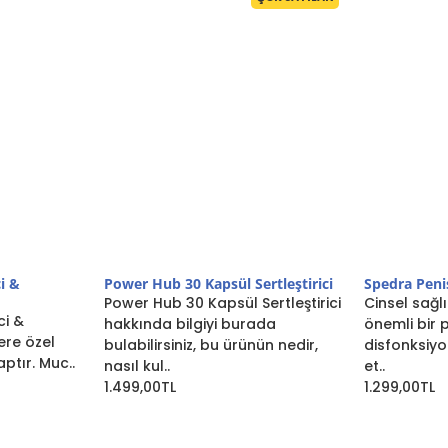
ci &
Power Hub 30 Kapsül Sertleştirici
Spedra Penis
Power Hub 30 Kapsül Sertleştirici
Cinsel sağl
ci &
hakkında bilgiyi burada
önemli bir p
ere özel
bulabilirsiniz, bu ürünün nedir,
disfonksiyo
aptır. Muc..
nasıl kul..
et..
1.499,00TL
1.299,00TL