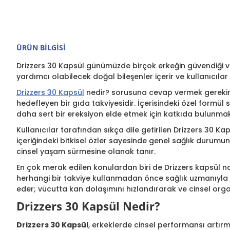
ÜRÜN BILGISI
Drizzers 30 Kapsül günümüzde birçok erkeğin güvendiği ve t
yardımcı olabilecek doğal bileşenler içerir ve kullanıcılar
Drizzers 30 Kapsül
nedir? sorusuna cevap vermek gerekirs
hedefleyen bir gıda takviyesidir. İçerisindeki özel formül 
daha sert bir ereksiyon elde etmek için katkıda bulunmak
Kullanıcılar tarafından sıkça dile getirilen Drizzers 30 K
içeriğindeki bitkisel özler sayesinde genel sağlık durumunu
cinsel yaşam sürmesine olanak tanır.
En çok merak edilen konulardan biri de Drizzers kapsül na
herhangi bir takviye kullanmadan önce sağlık uzmanıyla 
eder; vücutta kan dolaşımını hızlandırarak ve cinsel organ
Drizzers 30 Kapsül Nedir?
Drizzers 30 Kapsül
, erkeklerde cinsel performansı artırma 