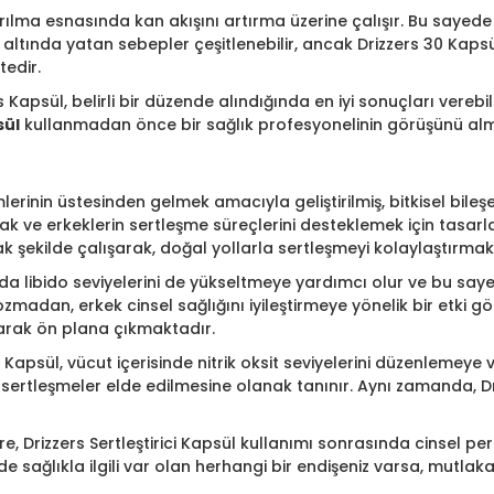
arılma esnasında kan akışını artırma üzerine çalışır. Bu sayed
 altında yatan sebepler çeşitlenebilir, ancak Drizzers 30 Kapsül
tedir.
Kapsül, belirli bir düzende alındığında en iyi sonuçları verebile
sül
kullanmadan önce bir sağlık profesyonelinin görüşünü al
rinin üstesinden gelmek amacıyla geliştirilmiş, bitkisel bileşe
mak ve erkeklerin sertleşme süreçlerini desteklemek için tasarl
ak şekilde çalışarak, doğal yollarla sertleşmeyi kolaylaştırmakt
libido seviyelerini de yükseltmeye yardımcı olur ve bu sayede c
dan, erkek cinsel sağlığını iyileştirmeye yönelik bir etki göste
olarak ön plana çıkmaktadır.
rici Kapsül, vücut içerisinde nitrik oksit seviyelerini düzenlem
 sertleşmeler elde edilmesine olanak tanınır. Aynı zamanda, Dri
re, Drizzers Sertleştirici Kapsül kullanımı sonrasında cinsel p
de sağlıkla ilgili var olan herhangi bir endişeniz varsa, mutla