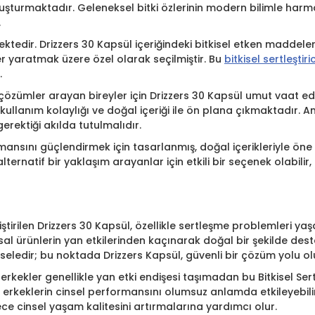
uşturmaktadır. Geleneksel bitki özlerinin modern bilimle harm
.
rilmektedir. Drizzers 30 Kapsül içeriğindeki bitkisel etken madde
ler yaratmak üzere özel olarak seçilmiştir. Bu
bitkisel sertleştiri
.
özümler arayan bireyler için Drizzers 30 Kapsül umut vaat eden
 kullanım kolaylığı ve doğal içeriği ile ön plana çıkmaktadır. 
erektiği akılda tutulmalıdır.
mansını güçlendirmek için tasarlanmış, doğal içerikleriyle öne 
ternatif bir yaklaşım arayanlar için etkili bir seçenek olabili
iştirilen Drizzers 30 Kapsül, özellikle sertleşme problemleri y
asal ürünlerin yan etkilerinden kaçınarak doğal bir şekilde des
seledir; bu noktada Drizzers Kapsül, güvenli bir çözüm yolu olu
kler genellikle yan etki endişesi taşımadan bu Bitkisel Sertleş
er erkeklerin cinsel performansını olumsuz anlamda etkileyebil
ece cinsel yaşam kalitesini artırmalarına yardımcı olur.