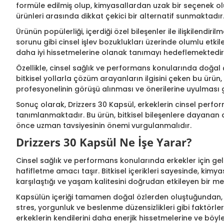
formüle edilmiş olup, kimyasallardan uzak bir seçenek ol
ürünleri arasında dikkat çekici bir alternatif sunmaktadır
Ürünün popülerliği, içerdiği özel bileşenler ile ilişkilendi
sorunu gibi cinsel işlev bozuklukları üzerinde olumlu etki
daha iyi hissetmelerine olanak tanımayı hedeflemektedir
Özellikle, cinsel sağlık ve performans konularında doğal ç
bitkisel yollarla çözüm arayanların ilgisini çeken bu ürün,
profesyonelinin görüşü alınması ve önerilerine uyulması g
Sonuç olarak, Drizzers 30 Kapsül, erkeklerin cinsel perfor
tanımlanmaktadır. Bu ürün, bitkisel bileşenlere dayanan al
önce uzman tavsiyesinin önemi vurgulanmalıdır.
Drizzers 30 Kapsül Ne İşe Yarar?
Cinsel sağlık ve performans konularında erkekler için gel
hafifletme amacı taşır. Bitkisel içerikleri sayesinde, kimy
karşılaştığı ve yaşam kalitesini doğrudan etkileyen bir me
Kapsülün içeriği tamamen doğal özlerden oluştuğundan, erke
stres, yorgunluk ve beslenme düzensizlikleri gibi faktörl
erkeklerin kendilerini daha enerjik hissetmelerine ve böyl