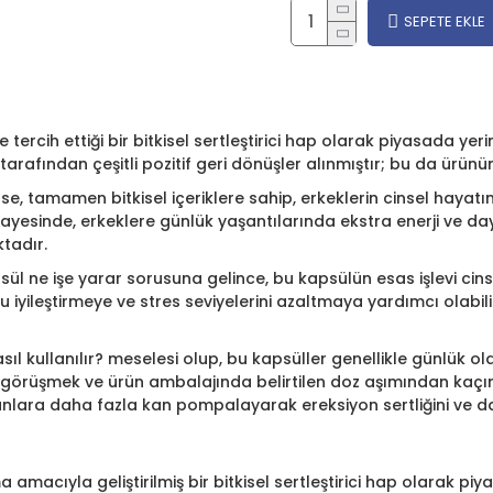
SEPETE EKLE
ercih ettiği bir bitkisel sertleştirici hap olarak piyasada yeri
 tarafından çeşitli pozitif geri dönüşler alınmıştır; bu da ürünü
e, tamamen bitkisel içeriklere sahip, erkeklerin cinsel haya
sayesinde, erkeklere günlük yaşantılarında ekstra enerji ve daya
tadır.
apsül ne işe yarar sorusuna gelince, bu kapsülün esas işlevi cin
 iyileştirmeye ve stres seviyelerini azaltmaya yardımcı olabilir.
sıl kullanılır? meselesi olup, bu kapsüller genellikle günlük o
görüşmek ve ürün ambalajında belirtilen doz aşımından kaçınma
lara daha fazla kan pompalayarak ereksiyon sertliğini ve dayan
amacıyla geliştirilmiş bir bitkisel sertleştirici hap olarak piya