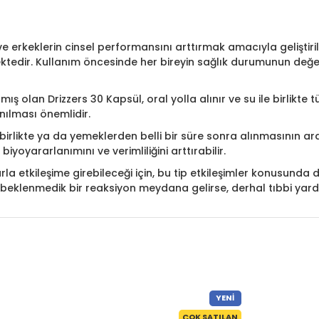
ve erkeklerin cinsel performansını arttırmak amacıyla geliştirile
ktedir. Kullanım öncesinde her bireyin sağlık durumunun değerl
ış olan Drizzers 30 Kapsül, oral yolla alınır ve su ile birlikte t
anılması önemlidir.
le birlikte ya da yemeklerden belli bir süre sonra alınmasının 
yoyararlanımını ve verimliliğini arttırabilir.
larla etkileşime girebileceği için, bu tip etkileşimler konusund
a beklenmedik bir reaksiyon meydana gelirse, derhal tıbbi yard
YENI
ÇOK SATILAN