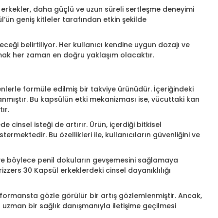
e erkekler, daha güçlü ve uzun süreli sertleşme deneyimi
’ün geniş kitleler tarafından etkin şekilde
ceği belirtiliyor. Her kullanıcı kendine uygun dozajı ve
mak her zaman en doğru yaklaşım olacaktır.
nlerle formüle edilmiş bir takviye ürünüdür. İçeriğindeki
anmıştır. Bu kapsülün etki mekanizması ise, vücuttaki kan
ır.
insel isteği de artırır. Ürün, içerdiği bitkisel
rmektedir. Bu özellikleri ile, kullanıcıların güvenliğini ve
eye ve böylece penil dokuların gevşemesini sağlamaya
zzers 30 Kapsül erkeklerdeki cinsel dayanıklılığı
erformansta gözle görülür bir artış gözlemlenmiştir. Ancak,
ka uzman bir sağlık danışmanıyla iletişime geçilmesi