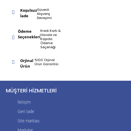
Güvenli
Koşulsuz
Alışveriş
İade
Deneyimi
Kredi Kartı &
Ödeme
Havale ve
Seçenekleri
Kapıda
Ödeme
Seçeneği
%100 Orjinal
Orjinal
Ürün Garantisi
Ürün
MÜŞTERI HIZMETLERI
İletişim
Geri İade
Site Haritası
Markalar