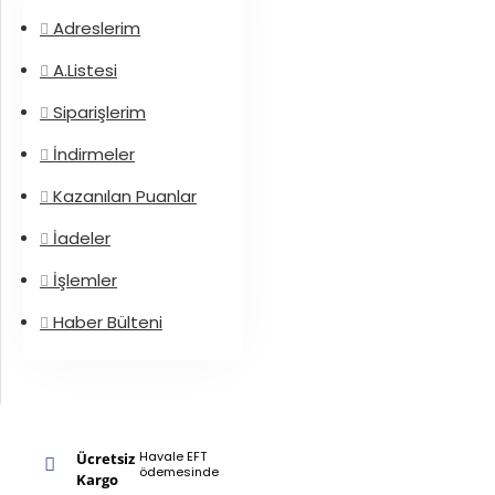
Adreslerim
A.Listesi
Siparişlerim
İndirmeler
Kazanılan Puanlar
İadeler
İşlemler
Haber Bülteni
Havale EFT
Ücretsiz
ödemesinde
Kargo