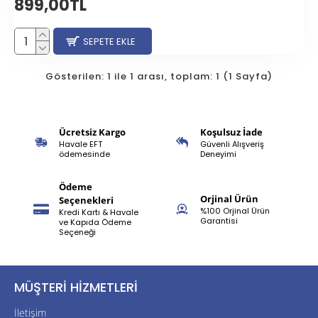
899,00TL
SEPETE EKLE
Gösterilen: 1 ile 1 arası, toplam: 1 (1 Sayfa)
Ücretsiz Kargo
Koşulsuz İade
Havale EFT
Güvenli Alışveriş
ödemesinde
Deneyimi
Ödeme
Orjinal Ürün
Seçenekleri
%100 Orjinal Ürün
Kredi Kartı & Havale
Garantisi
ve Kapıda Ödeme
Seçeneği
MÜŞTERI HIZMETLERI
İletişim