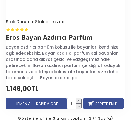
gibi notalar bulunur.
En iyi afrodizyak parfüm erkek seçmek, kişiden kişiye
değişir. Tercih edilen kokular, kişinin hayat tarzını,
Stok Durumu:
Stoklarımızda
kişiliğini ve hatta ruh halini yansıtabilir. Bir afrodizyak
parfüm seçerken, kokuyu denerken sizi etkileyen
notaları not almak iyi bir fikirdir. Bu notlar, seçim
Eros Bayan Azdırıcı Parfüm
yaparken size yol gösterici olabilir.
Bayan azdırıcı parfüm kokusu ile bayanları kendinize
aşık edeceksiniz. Bayan azdırıcı parfüm sizi bayanlar
Afrodizyak
arasında daha dikkat çekici ve vazgeçilmez hale
Parfüm Kadın
getirecektir. Bayan azdırıcı parfüm içerdiği afrodizyak
feromonu ve etkileyici kokusu ile bayanları size daha
Kadınlar için afrodizyak
fazla yaklaştırır.Bayan azdırıcı pa..
parfüm, cinsel dürtüleri harekete geçiren etkilere sahip
1.149,00TL
olan bir parfümdür. Afrodizyak kelimesi, antik Yunan'da
aşk tanrısı Afrodit'ten ve "zevk verme" anlamına gelen
"azyakos" kelimesinden gelmektedir. Bu parfümler,
HEMEN AL - KAPIDA ÖDE
SEPETE EKLE
kadınların kendilerine olan güvenlerini arttırmalarına
yardımcı olurken, aynı zamanda çevrelerindeki
Gösterilen: 1 ile 3 arası, toplam: 3 (1 Sayfa)
insanların dikkatini çekmelerine ve cinsel cazibelerini
arttırmalarına yardımcı olur.