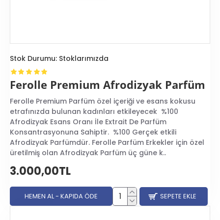
insanların kendine güvencesini ve özgüvenini artırma
konusunda yardımcı olabilir.
Afrodizyak Parfüm Türleri Nelerdir?
Doğal afrodizyaklar içeren parfümler,
Sentetik afrodizyaklar içeren parfümler,
Stok Durumu:
Stoklarımızda
Salgı bezlerinden elde edilen parfümler,
Bitkisel karışımlar içeren parfümler.
Ferolle Premium Afrodizyak Parfüm
Doğal afrodizyaklar çoğunlukla baharatlar, bitkiler ve
bazı mücevherlerin özlerinden elde edilir. Buna karşılık,
Ferolle Premium Parfüm özel içeriği ve esans kokusu
sentetik afrodizyaklar sentetik bileşenlerdir ve bazı
etrafınızda bulunan kadınları etkileyecek %100
cinsel uyarıcı ilaçlarda kullanılan bileşenlerden elde
Afrodizyak Esans Oranı İle Extrait De Parfüm
edilir.
Konsantrasyonuna Sahiptir. %100 Gerçek etkili
Afrodizyak Parfümdür. Ferolle Parfüm Erkekler için özel
Yüzlerce yıldır afrodizyaklar kullanılmıştır. Afrodizyak
üretilmiş olan Afrodizyak Parfüm üç güne k..
parfümler ise günümüzde popülerlik kazanmıştır. Bu
parfümler etkili olabileceği gibi, bazı kişiler için hiçbir
3.000,00TL
etkisi olmayabilir.
Afrodizyaklı Parfüm Erkek
HEMEN AL - KAPIDA ÖDE
SEPETE EKLE
Bir erkeğin parfümü hem ona hem de çevresindekilere