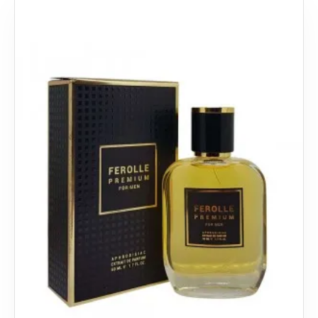
afrodizyak parfümleri öğrenin.
Afrodizyak Parfüm Nedir
Afrodizyak parfüm
, cinsel güdüleri uyandırmak için
kullanılan parfüm ürünüdür. Afrodizyak kelimesinin
kökeni Yunanca'daki Aphrodite isminden gelir ve aşkın
tanrıçası Aphrodite ile ilişkilidir. Bugün afrodizyak, cinsel
isteği artırdığına inanılan aroma ya da içecekler olarak
kullanılmaktadır.
Neden Afrodizyak Parfüm Kullanılır?
Çiftler arasındaki cinsel isteği artırmak için,
Birini etkilemek veya ilgisini çekmek için,
Kendine güveni artırmak için.
Afrodizyak parfümler cinsel kimyasal cevapları
tetikleyerek cinsel istekleri arttırmaya yardımcı olur.
Bununla birlikte, bu parfümlerin tam olarak nasıl
çalıştığı tam olarak bilinmemektedir. Bazı uzmanlar,
afrodizyakların cinsel isteği artırdığına dair bilimsel
kanıtların olmadığını söyleseler de, bu parfümler