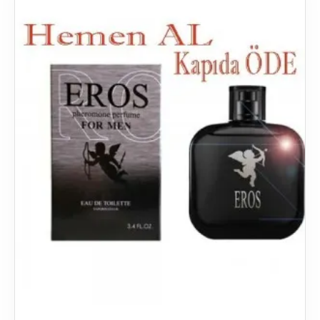
almak önemlidir.
EN İYI AFRODIZYAK PARFÜM ERKEK
MARKALARI
Ferolle For Men
Eros For Men
Tom Ford Oud Wood
YSL La Nuit de L'Homme
Creed Aventus
Chanel Bleu de Chanel
Jean Paul Gaultier Le Male
Armani Code Profumo
Tom Ford Tobacco Vanille
Dior Homme Intense
Afrodizyak parfüm kullanımı, bir erkeğin cazibesini
arttırırken, aynı zamanda bir kadını da çekebilir.
Kadınlar da afrodizyak parfümleri kullanabilirler.
Kadınlar için
en iyi afrodizyak parfüm
de yine
baharatlı, tatlı ve çekici notalardan oluşur. Popüler
seçenekler arasında yasemin, gül, çikolata ve vanilya