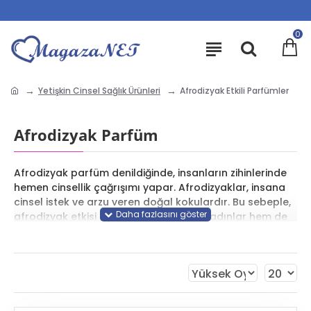
0
Yetişkin Cinsel Sağlık Ürünleri
Afrodizyak Etkili Parfümler
Afrodizyak Parfüm
Afrodizyak parfüm denildiğinde, insanların zihinlerinde
hemen cinsellik çağrışımı yapar. Afrodizyaklar, insana
cinsel istek ve arzu veren doğal kokulardır. Bu sebeple,
afrodizyak etkisi olan parfümler hem kadınlar hem de
erkekler tarafından rağbet görmektedir. Farklı zevklere
ve tarzlara hitap eden birçok afrodizyak parfüm
bulunmaktadır. Peki,
en iyi afrodizyak parfümler
hangileridir?
Hem erkekler hem de kadınlar için en
etkili afrodizyak parfümleri sizler için derledik. Okumaya
devam edin ve hayatınızı renklendirecek en iyi