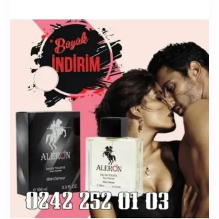
özel bir hissiyat ve etki bırakır. Erkekler, kendilerine özgü
doğal kokuları ile birlikte parfüm seçimi yaparak, kişisel
bakımlarının tamamlayıcısı olacak bir seçim
yapabilirler. Bu noktada, afrodizyak parfümler erkekler
için oldukça etkili bir seçenek olarak göze
çarpmaktadır.
Afrodizyak parfüm, cinsel çekimi artırmak ve heyecanı
artırmak amacıyla kullanılan bir tür parfümdür. Doğal
özlerden üretilen bu parfümler, içerdikleri bileşenler
sayesinde hem kullanıcısına hem de onunla birlikte
olan kişilere etkileyici bir hissiyat sunmaktadır.
Afrodizyak parfüm erkek seçimi yaparken, kişinin kendi
cilt yapısına uygun olan bir parfüm seçimi yapması
önemlidir. Bunun yanı sıra, kullanılan parfümün kalitesi
de oldukça önemli bir faktördür. Söz konusu afrodizyak
parfümler olduğunda, marka seçimi çok değerlidir. Tom
Ford, YSL ve Creed gibi markalar, afrodizyak etkili
parfümleriyle tanınmaktadır.
Afrodizyak parfüm, bir erkeğin güvenini artırır ve onu
çekici hale getirir. Bu nedenle, doğru bir seçim yaparak