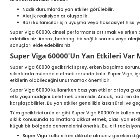
Nadir durumlarda yan etkiler görülebilir.
Alerjik reaksiyonlar oluşabilir.
Bazı kullanıcılar için uyuşma veya hassasiyet hissi y
Super Viga 60000, cinsel performansı artırmak ve erken b
edebilirsiniz. Ancak, herhangi bir sağlık sorunu veya aler
sonuçları elde edebilirsiniz.
Super Viga 60000'Un Yan Etkileri Var 
Super Viga 60000 geciktirici sprey, erken boşalma sorunu 
sıkıntılarla mücadele etmek zorunda kalır. Super Viga, iç
etkilerin olabileceğini unutmamak önemlidir.
Super Viga 60000 kullanırken bazı yan etkiler ortaya çıkab
etki yaşamadığını belirtmek önemlidir. Ancak, nadiren de ol
karşılaşabilirler. Bu yan etkiler genellikle kısa süreli ve geç
Tüm geciktirici ürünler gibi, Super Viga 60000'nin kullanım
sıklık konusunda talimatlara dikkat etmek, olası yan etkil
küçük bir bölgede denemelerini öneririz. Bu, cilt reaksiyo
Super Viga kullanırken dikkate almanız gereken diğer 