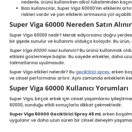
nedenle, ürünü kullanırken alkol tüketiminden kaçınm
Bazı kullanıcılar, Super Viga 60000'nin etkilerini ar
riskleri vardır ve yan etkilerin artmasına yol açabili
Super Viga 60000 Nereden Satın Alınır
Super Viga 60000 nedir? Merak ediyorsanız doğru yerdesin
bir şişede sunulur ve kullanımı oldukça kolaydır. Bu ürün,
Super Viga 60000 nasıl kullanılır?
Bu ürünü kullanmak oldukça
etkisini göstermeye başlar. Bu sayede erkekler, daha uzun 
talimatlarına uyulmasıdır.
Super Viga etkileri nelerdir? Bu
geciktirici sprey
, erken bo
ve cinsel performansı artırır. Aynı zamanda erkeklerin ken
Super Viga 60000 Kullanıcı Yorumları
Super Viga, birçok erkek için cinsel yaşamlarını iyileşti
60000, sunduğu etkili sonuçlarla dikkat çekmektedir.
Super Viga 60000 Geciktirici Sprey 45 ml
, erken boşalm
uygulanır ve daha uzun süren bir cinsel deneyim yaşaman