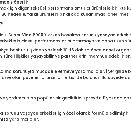
anız önerilir.
tırmak için diğer seksüel performans arttırıcı ürünlerle birlik
r. Bu nedenle, farklı ürünlerin bir arada kullanılması önerilmez.
?
iz. Super Viga 60000, erken boşalma sorunu yaşayan erkekler 
 erkeklerin cinsel performanslarını artırmaya ve daha uzun süre
 basittir. İlişkiden yaklaşık 10-15 dakika önce cinsel organa sı
süreli ilişkiler yaşayabilir ve partnerlerini memnun edebilirle
şalma sorunuyla mücadele etmeye yardımcı olur. İçeriğinde bulu
dine olan güvenini artıran bir etkisi de bulunur. Bu sayede da
rmeye yardımcı olan popüler bir geciktirici spreydir. Piyasada 
a sorunu yaşayan erkekler için özel olarak formüle edilmiştir.
ıza yardımcı olur.