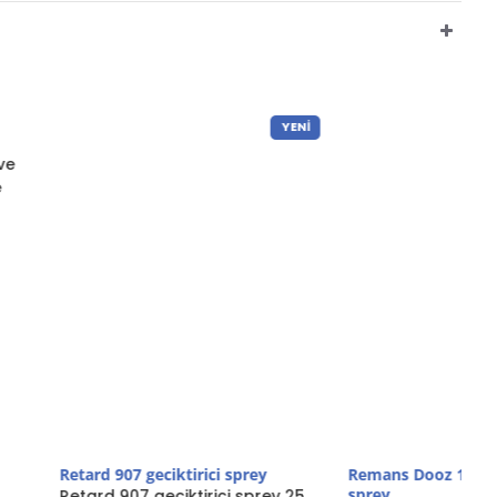
YENI
YENI
 geciktirici sprey
 geciktirici sprey 25
Remans Dooz 14000 geciktirici
sprey
 boşalma sorunu
Remans Dooz 14000, erken
rkekler için
boşalma sorunu yaşayan
ş bir üründ..
erkekler için etkili bir çözüm
sunan bir geciktirici..
949,00TL