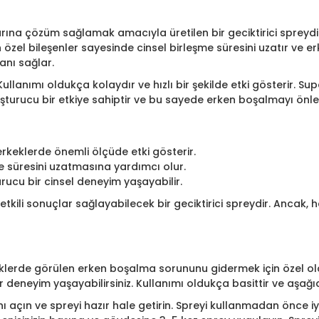
rına çözüm sağlamak amacıyla üretilen bir geciktirici spreydi
 özel bileşenler sayesinde cinsel birleşme süresini uzatır ve 
anı sağlar.
r. Kullanımı oldukça kolaydır ve hızlı bir şekilde etki gösterir. 
uşturucu bir etkiye sahiptir ve bu sayede erken boşalmayı önler
keklerde önemli ölçüde etki gösterir.
eşme süresini uzatmasına yardımcı olur.
rucu bir cinsel deneyim yaşayabilir.
 etkili sonuçlar sağlayabilecek bir geciktirici spreydir. Ancak,
klerde görülen erken boşalma sorununu gidermek için özel olar
i bir deneyim yaşayabilirsiniz. Kullanımı oldukça basittir ve aşağ
 açın ve spreyi hazır hale getirin. Spreyi kullanmadan önce iy