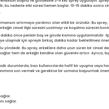
penisinizin başına ve gövdesine 3-5 kez sprey uygulayın. Spreyi
, bu nedenle etki süresi hemen başlar. 10-15 dakika sonra cinsel 
?
formansını artırmaya yardımcı olan etkili bir üründür. Bu spre
 erkeğin cinsel ilişki süresini uzatmayı ve boşalma sürecini kont
5 dakika önce penisin baş ve gövde kısmına uygulanmalıdır. Sprey
laşmak için spreyin birkaç dakika kadar bekletilmesi önerilir. 
mlu yöndedir. Bu sprey, erkeklere daha uzun süren bir cinsel
ağlar hem de erkeğin kendine olan güvenini artırır. Ayrıca, 
Nadir durumlarda, bazı kullanıcılarda hafif bir uyuşma veya hassa
llanımına son vermek ve gerekirse bir uzmana başvurmak öneml
ağlar.
nı sağlar.