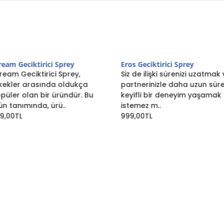
prey
Eros Geciktirici Sprey
Retard 907
prey,
Siz de ilişki sürenizi uzatmak ve
Retard 907
oldukça
partnerinizle daha uzun süre
ml, erken
ündür. Bu
keyifli bir deneyim yaşamak
yaşayan e
.
istemez m..
tasarlanmı
999,00TL
949,00TL