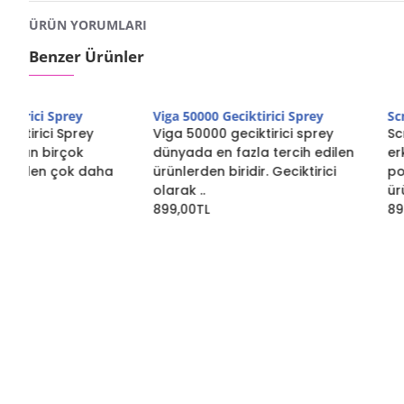
ÜRÜN YORUMLARI
Benzer Ürünler
Viga 50000 Geciktirici Sprey
Scream Geciktirici S
Viga 50000 geciktirici sprey
Scream Geciktirici S
dünyada en fazla tercih edilen
erkekler arasında 
a
ürünlerden biridir. Geciktirici
popüler olan bir ür
olarak ..
ürün tanımında, ürü.
899,00TL
899,00TL