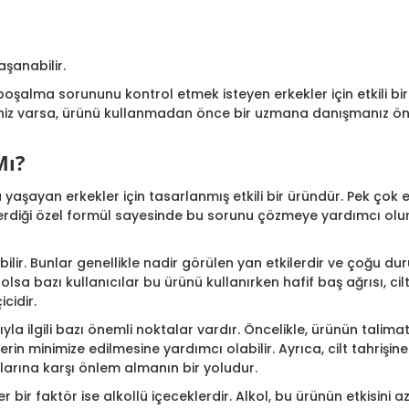
aşanabilir.
oşalma sorununu kontrol etmek isteyen erkekler için etkili bir
jiniz varsa, ürünü kullanmadan önce bir uzmana danışmanız önem
Mı?
yaşayan erkekler için tasarlanmış etkili bir üründür. Pek çok 
erdiği özel formül sayesinde bu sorunu çözmeye yardımcı olur. 
ilir. Bunlar genellikle nadir görülen yan etkilerdir ve çoğu du
sa bazı kullanıcılar bu ürünü kullanırken hafif baş ağrısı, ciltt
icidir.
ıyla ilgili bazı önemli noktalar vardır. Öncelikle, ürünün talima
erin minimize edilmesine yardımcı olabilir. Ayrıca, cilt tahriş
nlarına karşı önlem almanın bir yoludur.
bir faktör ise alkollü içeceklerdir. Alkol, bu ürünün etkisini az