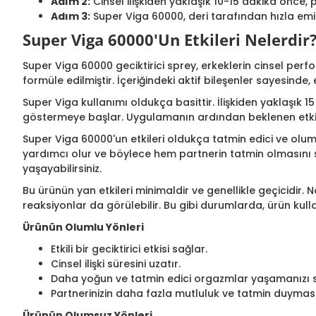
Adım 2:
Cinsel ilişkiden yaklaşık 10-15 dakika önce, 
Adım 3:
Super Viga 60000, deri tarafından hızla emilir
Super Viga 60000'Un Etkileri Nelerdir
Super Viga 60000 geciktirici sprey, erkeklerin cinsel per
formüle edilmiştir. İçeriğindeki aktif bileşenler sayesinde,
Super Viga kullanımı oldukça basittir. İlişkiden yaklaşık 1
göstermeye başlar. Uygulamanın ardından beklenen etkiye u
Super Viga 60000'un etkileri oldukça tatmin edici ve olu
yardımcı olur ve böylece hem partnerin tatmin olmasını s
yaşayabilirsiniz.
Bu ürünün yan etkileri minimaldir ve genellikle geçicidir. 
reaksiyonlar da görülebilir. Bu gibi durumlarda, ürün ku
Ürünün Olumlu Yönleri
Etkili bir geciktirici etkisi sağlar.
Cinsel ilişki süresini uzatır.
Daha yoğun ve tatmin edici orgazmlar yaşamanızı s
Partnerinizin daha fazla mutluluk ve tatmin duyması
Ürünün Olumsuz Yönleri