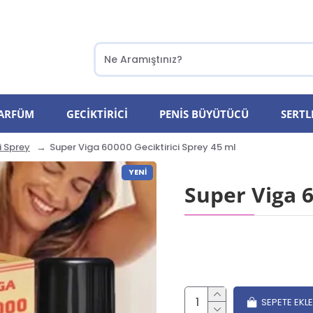
PARFÜM
GECIKTIRICI
PENIS BÜYÜTÜCÜ
SERTL
i Sprey
Super Viga 60000 Geciktirici Sprey 45 ml
YENI
Super Viga 6
SEPETE EKLE