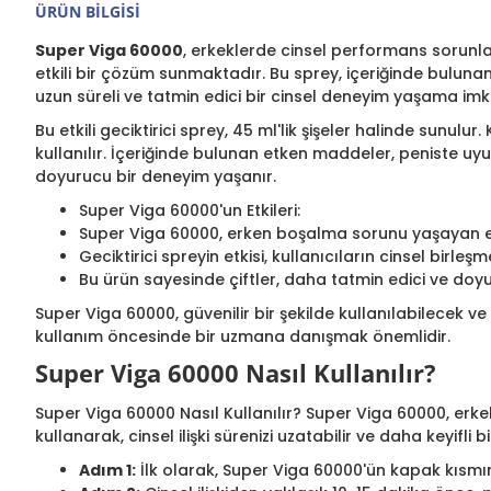
ÜRÜN BILGISI
Super Viga 60000
, erkeklerde cinsel performans sorunla
etkili bir çözüm sunmaktadır. Bu sprey, içeriğinde bulunan
uzun süreli ve tatmin edici bir cinsel deneyim yaşama imk
Bu etkili geciktirici sprey, 45 ml'lik şişeler halinde sunulu
kullanılır. İçeriğinde bulunan etken maddeler, peniste uy
doyurucu bir deneyim yaşanır.
Super Viga 60000'un Etkileri:
Super Viga 60000, erken boşalma sorunu yaşayan er
Geciktirici spreyin etkisi, kullanıcıların cinsel birl
Bu ürün sayesinde çiftler, daha tatmin edici ve doyu
Super Viga 60000, güvenilir bir şekilde kullanılabilecek ve
kullanım öncesinde bir uzmana danışmak önemlidir.
Super Viga 60000 Nasıl Kullanılır?
Super Viga 60000 Nasıl Kullanılır? Super Viga 60000, erke
kullanarak, cinsel ilişki sürenizi uzatabilir ve daha keyifl
Adım 1:
İlk olarak, Super Viga 60000'ün kapak kısmını