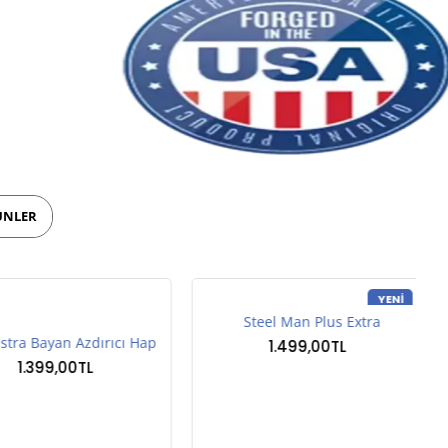
ÜNLER
YENI
Steel Man Plus Extra
 Bayan Azdırıcı Hap
1.499,00TL
.399,00TL