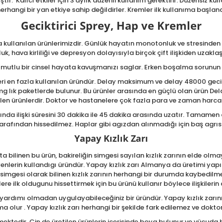
ştır. Kalıcı etkiler için 3 aylık düzenli kullanım gerektirir. Düzensiz 
herhangi bir yan etkiye sahip değildirler. Kremler ilk kullanıma başlan
Geciktirici Sprey, Hap ve Kremler
 kullanılan ürünlerimizdir. Günlük hayatın monotonluk ve stresinden 
k, hava kirliliği ve depresyon dolayısıyla birçok çift ilişkiden uzakl
k mutlu bir cinsel hayata kavuşmanızı saglar. Erken boşalma sorunun te
i en fazla kullanılan üründür. Delay maksimum ve delay 48000 gecikt
5 mg lık paketlerde bulunur. Bu ürünler arasında en güçlü olan ürün D
n ürünlerdir. Doktor ve hastanelere çok fazla para ve zaman harcam
ğında ilişki süresini 30 dakika ile 45 dakika arasında uzatır. Tamamen d
 tarafından hissedilmez. Haplar gibi agızdan alınmadığı için baş agr
Yapay Kızlık Zarı
a bilinen bu ürün, bakireliğin simgesi sayılan kızlık zarının elde ol
nlerin kullandıgı üründür. Yapay kızlık zarı Almanya da üretimi yap
 simgesi olarak bilinen kızlık zarının herhangi bir durumda kaybedilm
ere ilk oldugunu hissettirmek için bu ürünü kullanır böylece ilişkil
n yardımı olmadan uygulayabileceğiniz bir üründür. Yapay kızlık zarını
 olur . Yapay kızlık zarı herhangi bir şekilde fark edilemez ve doktor
ktedir. Çin de üretilen ürünlerin içerisinde boya bulunur ve vücuda 