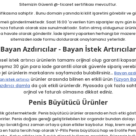
Sitemizin Güvenli @-ticaret sertifikası mevcuttur.
fikasına sahiptir . Bunu domain yanında ki kilit işaretini görebilir ve gü
eli gönderilmektedir. Saat 16:00 'a verilen tüm siparişler aynı gün ka
nıza faturalı olarak size sunulmaktadır. Satın almış oldugunuz ürünler
havale olarak gönderilir. İade işlemi yaparken herhangi bir mazeret 
sitemizden iade formu doldurarak onaylamanız yeterlidir.
Bayan Azdırıcılar - Bayan İstek Artırıcılar
el istek artırıcı ürünlerin tamamı orijinal olup garanti kapsam
ışımız 30 gün para iade garantili olarak güvenle sipariş vereb
el ürünlerin markalarını sayfamızda bulabilirsiniz...
Bayan azdı
ürünler arasında bilinen en etkili ürün
Füzyon B
n istek artırıcı
zdırıcı damla
da çok etkili ürünlerdir. Piyasada çok fazla sah
orjinal ve faturalı olmasına dikkat ediniz.
Penis Büyütücü Ürünler
ik göstermektedir. Penis büyütücü ürünler arasında en hızlı etki göste
rler. Penis doğası gereği geliştirilebilen bir organdır bundan dolay
ayı bıraktığınız zaman ortaya çıkan etkiler kaybolur. Hap, krem ve je
 en fazla tercih hap olarak V-Pills Penis büyütücü hap ve Erolife Peni