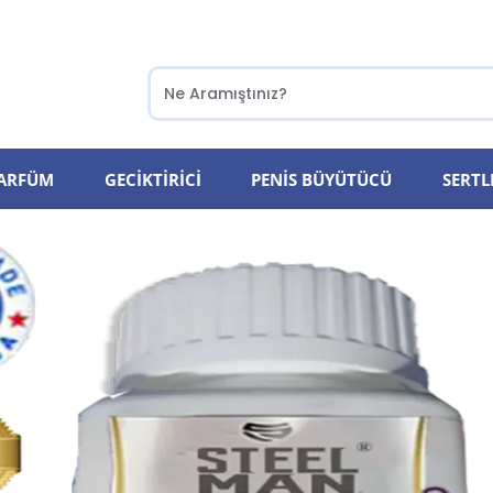
PARFÜM
GECIKTIRICI
PENIS BÜYÜTÜCÜ
SERTL