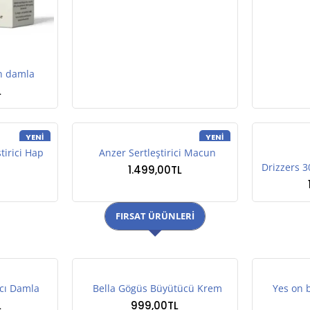
n damla
L
YENI
YENI
ştirici Hap
Anzer Sertleştirici Macun
1.499,00TL
FIRSAT ÜRÜNLERI
ıcı Damla
Bella Gögüs Büyütücü Krem
Yes on 
L
999,00TL