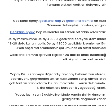
müşteri tarafından kullanılan bu ürünlerin etkileri kanıtlanmı
tamamı bitkisel içerikleri dolayısıyla 
Geciktirici sprey,
geciktirici hap
ve
geciktirici kremler
en fazla
Günümüzde karşılaşılan stres, yorgunlu
Geciktirici sprey
, hap ve kremler bu etkileri ortadan kaldırara
Delay maximum ve Delay 48000 geciktirici sprey ve krem ürünler
18-20 defa kullanılabilir. Delay 48000 geciktirici kremler ise 1
Erken boşalma probleminin çözümünde en fazla tercih edile
Geciktirici krem ve spreyler ilişkiden 20 dakika önce kullanıldı
etkisi yoktur ve partneriniz
Yapay Kızlık zarı veya diğer adıyla yapay bekaret zarı olarak t
operasyonu geçirmeden tekrar kızlık zarına sahip olmak isteye
çok fantazi ürünü olarak kullanılmaktadır. Ülkemizde bakirelik
kızlar erkeklere beraberlik yaşayacağı erkekl
Yapay kızlık zarı 5 dakika içerisinde kendinizin hiç kimseni
girdiğinizde doğrudan kanama
Yapay kızlık zarı dünyada sadece Çin de ve Almanya da üretilme