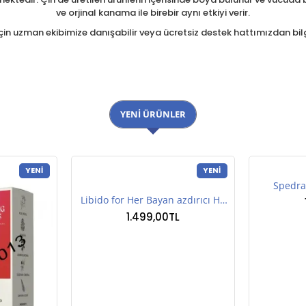
ve orjinal kanama ile birebir aynı etkiyi verir.
için uzman ekibimize danışabilir veya ücretsiz destek hattımızdan bilgi
YENI ÜRÜNLER
YENI
YENI
Spedra 
Libido for Her Bayan azdırıcı Hap
1.499,00TL