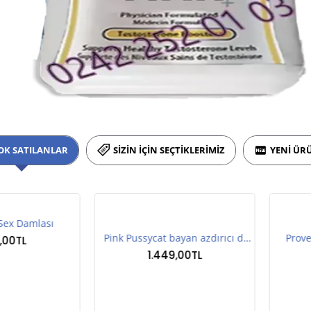
OK SATILANLAR
SIZIN İÇIN SEÇTIKLERIMIZ
YENI ÜR
 Damlası
Pink Pussycat bayan azdırıcı damla
Provestra
TL
1.449,00TL
1