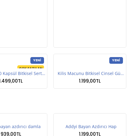
YENI
YENI
ÇOK SATILAN
Drizzers 30 Kapsül Bitkisel Sertleştirici Hap
Kilis Macunu Bitkisel Cinsel Güç Arttırıcı
1.499,00TL
1.199,00TL
bayan azdırıcı damla
Addyi Bayan Azdırıcı Hap
939,00TL
1.199,00TL