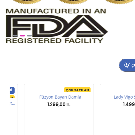
Ç
NI
ÇOK SATILAN
Füzyon Bayan Damla
Lady Vigo Sex
LAN
Power Hub 30 Kapsül Sertleştirici
1.299,00TL
1.499,00