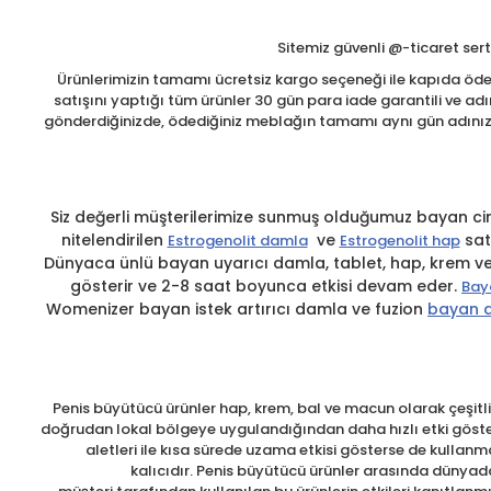
Sitemiz güvenli @-ticaret serti
Ürünlerimizin tamamı ücretsiz kargo seçeneği ile kapıda ödem
satışını yaptığı tüm ürünler 30 gün para iade garantili ve adı
gönderdiğinizde, ödediğiniz meblağın tamamı aynı gün adınıza 
Siz değerli müşterilerimize sunmuş olduğumuz bayan cins
nitelendirilen
ve
sat
Estrogenolit damla
Estrogenolit hap
Dünyaca ünlü bayan uyarıcı damla, tablet, hap, krem ve j
gösterir ve 2-8 saat boyunca etkisi devam eder.
Baya
Womenizer bayan istek artırıcı damla ve fuzion
bayan a
Penis büyütücü ürünler hap, krem, bal ve macun olarak çeşitlil
doğrudan lokal bölgeye uygulandığından daha hızlı etki gösteri
aletleri ile kısa sürede uzama etkisi gösterse de kullanm
kalıcıdır. Penis büyütücü ürünler arasında dünyada