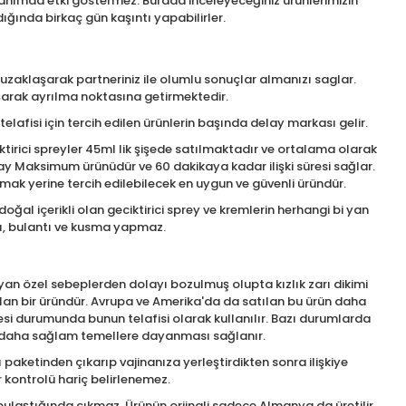
kullanımda etki göstermez. Burada inceleyeceğiniz ürünlerimizin
dığında birkaç gün kaşıntı yapabilirler.
uzaklaşarak partneriniz ile olumlu sonuçlar almanızı saglar.
aşarak ayrılma noktasına getirmektedir.
lafisi için tercih edilen ürünlerin başında delay markası gelir.
irici spreyler 45ml lik şişede satılmaktadır ve ortalama olarak
elay Maksimum ürünüdür ve 60 dakikaya kadar ilişki süresi sağlar.
ak yerine tercih edilebilecek en uygun ve güvenli üründür.
oğal içerikli olan geciktirici sprey ve kremlerin herhangi bi yan
ısı, bulantı ve kusma yapmaz.
mayan özel sebeplerden dolayı bozulmuş olupta kızlık zarı dikimi
ılan bir üründür. Avrupa ve Amerika'da da satılan bu ürün daha
esi durumunda bunun telafisi olarak kullanılır. Bazı durumlarda
erin daha sağlam temellere dayanması sağlanır.
 paketinden çıkarıp vajinanıza yerleştirdikten sonra ilişkiye
 kontrolü hariç belirlenemez.
bulaştığında çıkmaz. Ürünün orjinali sadece Almanya da üretilir