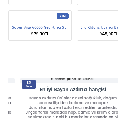
YENI
Super Viga 60000 Geciktirici Sprey 45 ml
929,00TL
949,00TL
admin
59
280681
12
Oca
En İyi Bayan Azdırıcı hangisi
ans
Bayan azdırıcı ürünler cinsel soğukluk, doğum
mda
sonrası ilişkiden korkma ve menapoz
durumlarında en fazla tercih edilen ürünlerdir.
max
Birçok farklı markada hap, damla ve krem olarak
satılmaktadır. peki bu markalar arasında en iyi