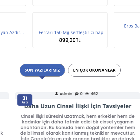
Eros Ba
Ero Klitoris Uyarıcı Bayan Azdırıcı Krem
Ferrari 150 Mg sertleştirici hap
899,00TL
SON YAZILARIMIZ
EN ÇOK OKUNANLAR
admin
0
462
31
Ara
Daha Uzun Cinsel İlişki İçin Tavsiyeler
Cinsel ilişki süresini uzatmak, hem erkekler hem de
kadınlar için daha tatmin edici bir cinsel yaşamın
anahtarıdır. Bu konuda hem doğal yöntemler hem
de bilimsel olarak kanıtlanmış teknikler mevcuttur.
İşte Google’da en çok aranan başlıklar ve detaylı