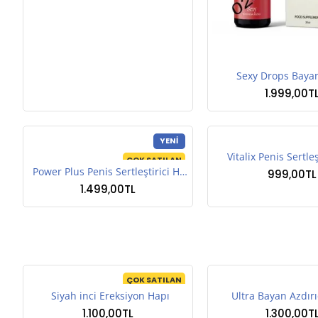
Sexy Drops Baya
1.999,00T
YENI
Vitalix Penis Sertle
ÇOK SATILAN
Power Plus Penis Sertleştirici Hap
999,00TL
1.499,00TL
ÇOK SATILAN
Siyah inci Ereksiyon Hapı
Ultra Bayan Azdır
1.100,00TL
1.300,00T