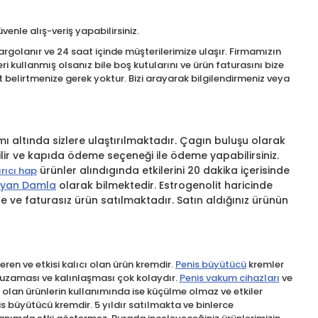
venle alış-veriş yapabilirsiniz.
rgolanır ve 24 saat içinde müşterilerimize ulaşır. Firmamızın
i kullanmış olsanız bile boş kutularını ve ürün faturasını bize
belirtmenize gerek yoktur. Bizi arayarak bilgilendirmeniz veya
ı altında sizlere ulaştırılmaktadır. Çagın buluşu olarak
ilir ve kapıda ödeme seçeneği ile ödeme yapabilirsiniz.
ürünler alındıgında etkilerini 20 dakika içerisinde
rıcı hap
ayan Damla
olarak bilmektedir. Estrogenolit haricinde
te ve faturasız ürün satılmaktadır. Satın aldığınız ürünün
ren ve etkisi kalıcı olan ürün kremdir.
Penis büyütücü
kremler
ı uzaması ve kalınlaşması çok kolaydır.
Penis vakum cihazları
ve
l olan ürünlerin kullanımında ise küçülme olmaz ve etkiler
s büyütücü kremdir. 5 yıldır satılmakta ve binlerce