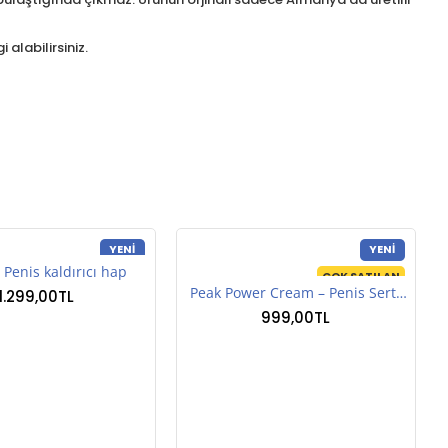
 alabilirsiniz.
YENI
YENI
Penis kaldırıcı hap
ÇOK SATILAN
Peak Power Cream – Penis Sertleştirici Krem
1.299,00TL
999,00TL