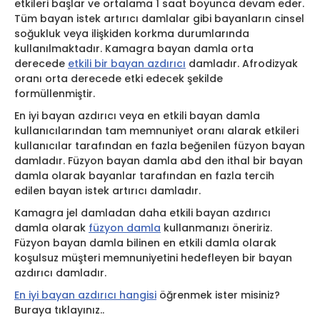
etkileri başlar ve ortalama 1 saat boyunca devam eder.
Tüm bayan istek artırıcı damlalar gibi bayanların cinsel
soğukluk veya ilişkiden korkma durumlarında
kullanılmaktadır. Kamagra bayan damla orta
derecede
etkili bir bayan azdırıcı
damladır. Afrodizyak
oranı orta derecede etki edecek şekilde
formüllenmiştir.
En iyi bayan azdırıcı veya en etkili bayan damla
kullanıcılarından tam memnuniyet oranı alarak etkileri
kullanıcılar tarafından en fazla beğenilen füzyon bayan
damladır. Füzyon bayan damla abd den ithal bir bayan
damla olarak bayanlar tarafından en fazla tercih
edilen bayan istek artırıcı damladır.
Kamagra jel damladan daha etkili bayan azdırıcı
damla olarak
füzyon damla
kullanmanızı öneririz.
Füzyon bayan damla bilinen en etkili damla olarak
koşulsuz müşteri memnuniyetini hedefleyen bir bayan
azdırıcı damladır.
En iyi bayan azdırıcı hangisi
öğrenmek ister misiniz?
Buraya tıklayınız..