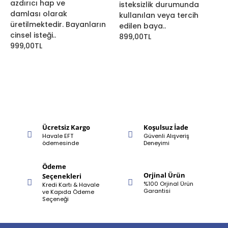
azdırıcı hap ve
isteksizlik durumunda
damlası olarak
kullanılan veya tercih
üretilmektedir. Bayanların
edilen baya..
cinsel isteği..
899,00TL
999,00TL
Ücretsiz Kargo
Koşulsuz İade
Havale EFT
Güvenli Alışveriş
ödemesinde
Deneyimi
Ödeme
Orjinal Ürün
Seçenekleri
%100 Orjinal Ürün
Kredi Kartı & Havale
Garantisi
ve Kapıda Ödeme
Seçeneği