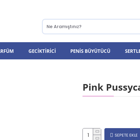
PARFÜM
GECIKTIRICI
PENIS BÜYÜTÜCÜ
SERTLE
Pink Pussyc
SEPETE EKLE