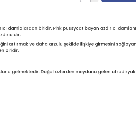
rıcı damlalardan biridir. Pink pussycat bayan azdırıcı damla
dırıcıdır.
ini artırmak ve daha arzulu şekilde ilişkiye girmesini sağlayan 
 biridir.
dana gelmektedir. Doğal özlerden meydana gelen afrodizyak ya