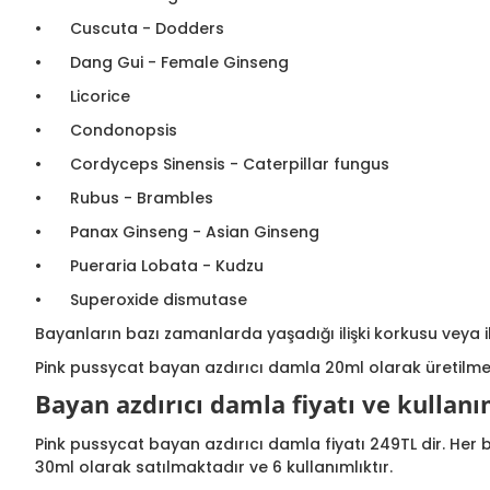
•
Cuscuta - Dodders
•
Dang Gui - Female Ginseng
•
Licorice
•
Condonopsis
•
Cordyceps Sinensis - Caterpillar fungus
•
Rubus - Brambles
•
Panax Ginseng - Asian Ginseng
•
Pueraria Lobata - Kudzu
•
Superoxide dismutase
Bayanların bazı zamanlarda yaşadığı ilişki korkusu veya i
Pink pussycat bayan azdırıcı damla 20ml olarak üretilmekt
Bayan azdırıcı damla fiyatı ve kullanı
Pink pussycat bayan azdırıcı damla fiyatı 249TL dir. Her 
30ml olarak satılmaktadır ve 6 kullanımlıktır.