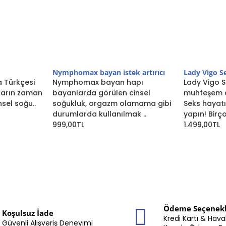
Nymphomax bayan istek artırıcı
Lady Vigo S
a Türkçesi
Nymphomax bayan hapı
Lady Vigo S
ların zaman
bayanlarda görülen cinsel
muhteşem a
sel soğu..
soğukluk, orgazm olamama gibi
Seks hayatın
durumlarda kullanılmak ..
yapın! Birço
999,00TL
1.499,00TL
Ödeme Seçenekl
Koşulsuz İade
Kredi Kartı & Hava
Güvenli Alışveriş Deneyimi