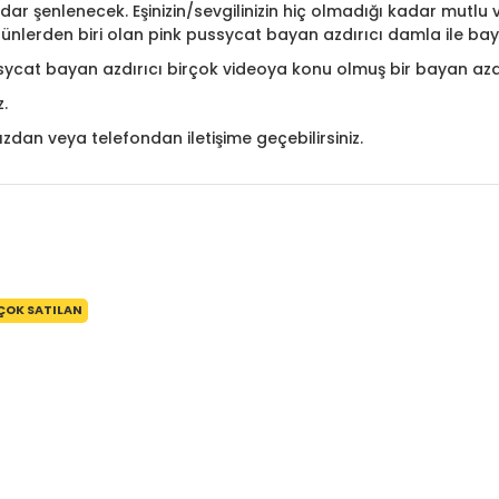
ar şenlenecek. Eşinizin/sevgilinizin hiç olmadığı kadar mutlu v
 ürünlerden biri olan pink pussycat bayan azdırıcı damla ile 
ycat bayan azdırıcı birçok videoya konu olmuş bir bayan azdı
z.
zdan veya telefondan iletişime geçebilirsiniz.
ÇOK SATILAN