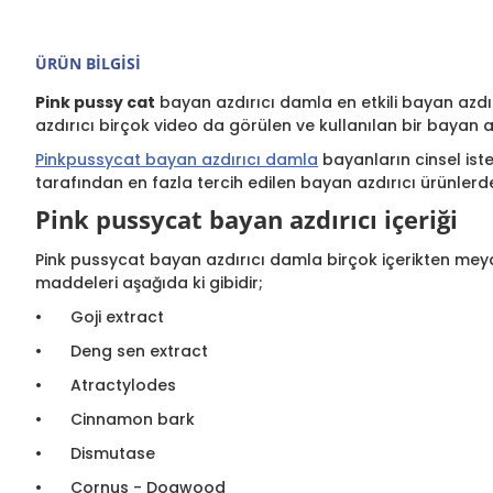
ÜRÜN BILGISI
Pink pussy cat
bayan azdırıcı damla en etkili bayan azdı
azdırıcı birçok video da görülen ve kullanılan bir bayan az
Pinkpussycat bayan azdırıcı damla
bayanların cinsel isteğ
tarafından en fazla tercih edilen bayan azdırıcı ürünlerden
Pink pussycat bayan azdırıcı içeriği
Pink pussycat bayan azdırıcı damla birçok içerikten mey
maddeleri aşağıda ki gibidir;
•
Goji extract
•
Deng sen extract
•
Atractylodes
•
Cinnamon bark
•
Dismutase
•
Cornus - Dogwood