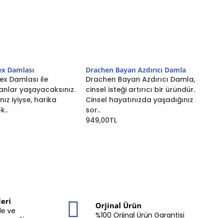
ex Damlası
Drachen Bayan Azdırıcı Damla
L
ex Damlası ile
Drachen Bayan Azdırıcı Damla,
L
nlar yaşayacaksınız.
cinsel isteği artırıcı bir üründür.
D
ız iyiyse, harika
Cinsel hayatınızda yaşadığınız
a
k..
sor..
d
949,00TL
9
eri
Orjinal Ürün
le ve
%100 Orjinal Ürün Garantisi