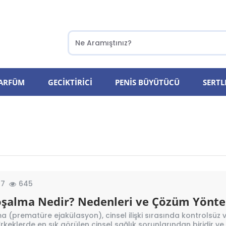
PARFÜM
GECIKTIRICI
PENIS BÜYÜTÜCÜ
SERTL
17
645
oşalma Nedir? Nedenleri ve Çözüm Yönte
a (prematüre ejakülasyon), cinsel ilişki sırasında kontrolsüz 
keklerde en sık görülen cinsel sağlık sorunlarından biridir ve