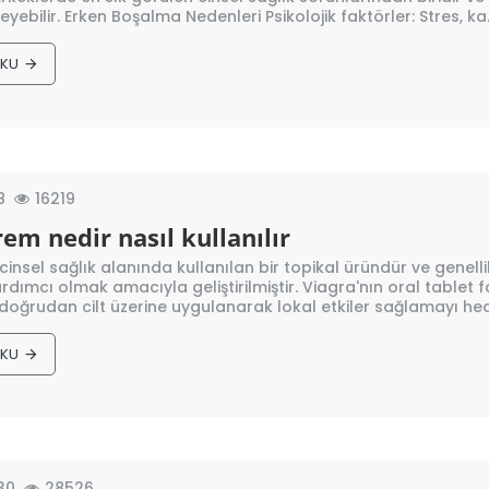
eyebilir. Erken Boşalma Nedenleri Psikolojik faktörler: Stres, ka.
OKU
8
16219
rem nedir nasıl kullanılır
insel sağlık alanında kullanılan bir topikal üründür ve genell
ardımcı olmak amacıyla geliştirilmiştir. Viagra'nın oral table
doğrudan cilt üzerine uygulanarak lokal etkiler sağlamayı hed
OKU
30
28526