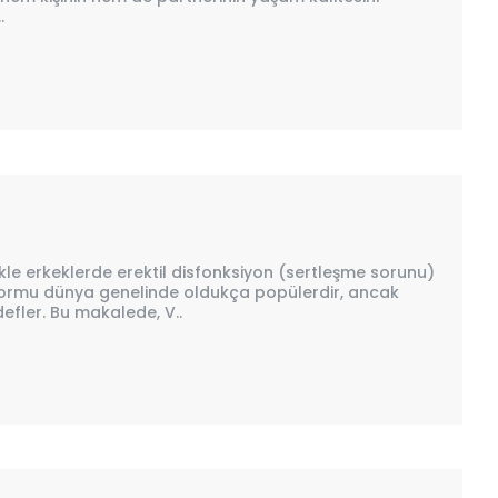
.
ikle erkeklerde erektil disfonksiyon (sertleşme sorunu)
t formu dünya genelinde oldukça popülerdir, ancak
efler. Bu makalede, V..