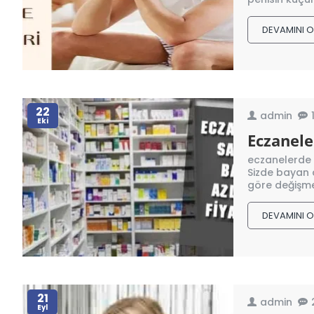
DEVAMINI 
22
admin
Eki
Eczaneler
eczanelerde S
Sizde bayan a
göre değişmek
DEVAMINI 
21
admin
Eyl