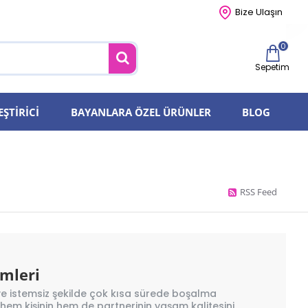
Bize Ulaşın
0
Sepetim
EŞTIRICI
BAYANLARA ÖZEL ÜRÜNLER
BLOG
RSS Feed
mleri
ve istemsiz şekilde çok kısa sürede boşalma
 hem kişinin hem de partnerinin yaşam kalitesini