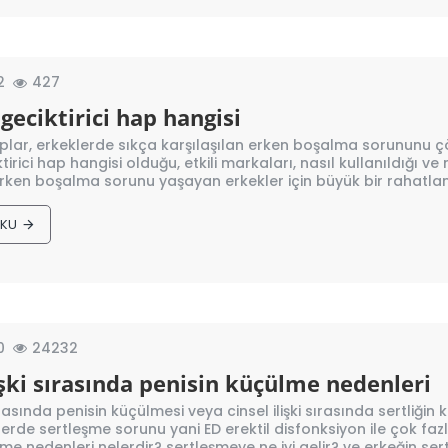
2
427
 geciktirici hap hangisi
aplar, erkeklerde sıkça karşılaşılan erken boşalma sorununu ç
ktirici hap hangisi olduğu, etkili markaları, nasıl kullanıldığı v
 Erken boşalma sorunu yaşayan erkekler için büyük bir rahatla
OKU
0
24232
lişki sırasında penisin küçülme nedenleri
 sırasında penisin küçülmesi veya cinsel ilişki sırasında sertli
rde sertleşme sorunu yani ED erektil disfonksiyon ile çok fazla
me nedenleri nelerdir? sertleşmeye ne iyi gelir? ve erkeğin sertl