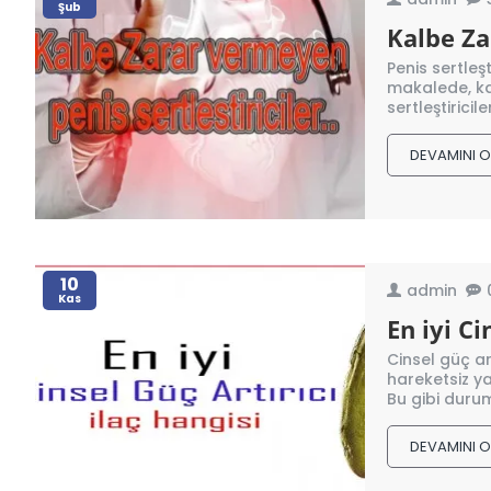
Şub
Kalbe Za
Penis sertleş
makalede, kal
sertleştiricil
DEVAMINI 
10
admin
Kas
En iyi Ci
Cinsel güç ar
hareketsiz y
Bu gibi duruml
DEVAMINI 