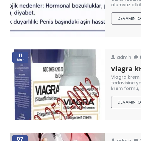
olumsuz etkil
DEVAMINI 
11
admin
Mar
viagra k
Viagra krem c
tedavisine y
krem formu, 
DEVAMINI 
07
admin