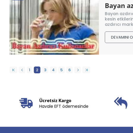
Bayan az
Bayan azdırıc
kesin etkiler
azdırıcı mark
DEVAMINI 
1
2
3
4
5
6
Ücretsiz Kargo
Havale EFT ödemesinde