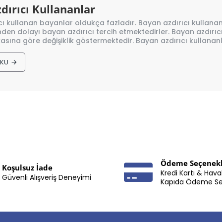
dırıcı Kullananlar
ı kullanan bayanlar oldukça fazladır. Bayan azdırıcı kullanan 
inden dolayı bayan azdırıcı tercih etmektedirler. Bayan azdırı
asına göre değişiklik göstermektedir. Bayan azdırıcı kullananl
OKU
Ödeme Seçenekl
Koşulsuz İade
Kredi Kartı & Hava
Güvenli Alışveriş Deneyimi
Kapıda Ödeme S