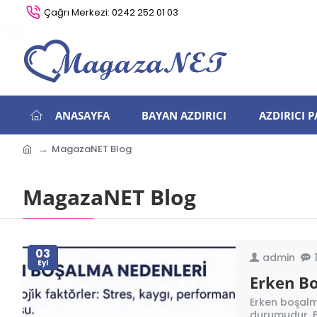
Çağrı Merkezi: 0242 252 01 03
ANASAYFA
BAYAN AZDIRICI
AZDIRICI 
MagazaNET Blog
MagazaNET Blog
03
admin
Eyl
Erken B
Erken boşalm
durumudur. Er