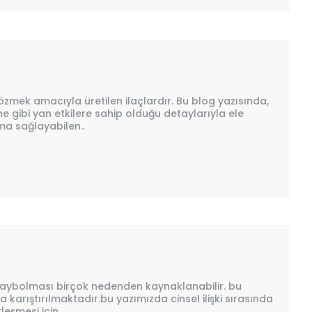
özmek amacıyla üretilen ilaçlardır. Bu blog yazısında,
e ne gibi yan etkilere sahip olduğu detaylarıyla ele
ma sağlayabilen..
ğin kaybolması birçok nedenden kaynaklanabilir. bu
 karıştırılmaktadır.bu yazımızda cinsel ilişki sırasında
eşmesi için..