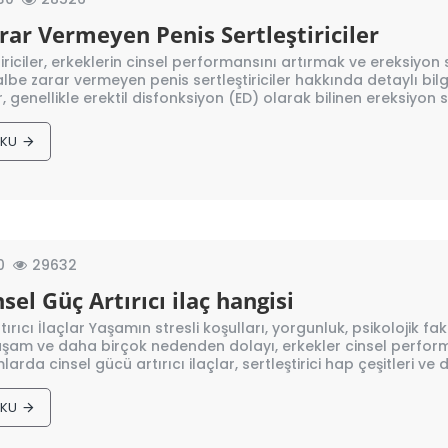
rar Vermeyen Penis Sertleştiriciler
tiriciler, erkeklerin cinsel performansını artırmak ve ereksiyo
be zarar vermeyen penis sertleştiriciler hakkında detaylı bilgi v
er, genellikle erektil disfonksiyon (ED) olarak bilinen ereksiyon s
OKU
0
29632
nsel Güç Artırıcı ilaç hangisi
tırıcı İlaçlar Yaşamın stresli koşulları, yorgunluk, psikolojik fa
aşam ve daha birçok nedenden dolayı, erkekler cinsel performa
arda cinsel gücü artırıcı ilaçlar, sertleştirici hap çeşitleri ve d
OKU