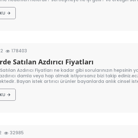
OKU
12
178403
de Satılan Azdırıcı Fiyatları
atılan Azdırıcı Fiyatları ne kadar gibi sorularınızın hepsinin y
zdırıcı damla veya hap almak istiyorsanız bizi takip ediniz.eczan
tedir. Bayan istek artırıcı ürünler bayanlarda anlık cinsel isteğ
OKU
2
32985