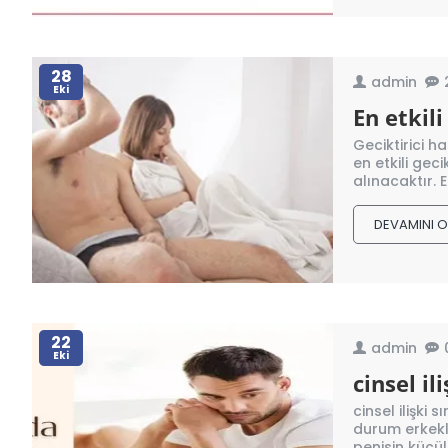
28
admin
Eki
En etkili
Geciktirici h
en etkili geci
alınacaktır.
DEVAMINI 
22
admin
Eki
cinsel i
cinsel ilişki
durum erkekle
penisin küçül