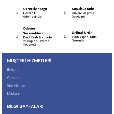
Ücretsiz Kargo
Koşulsuz İade
Havale EFT
Güvenli Alışveriş
ödemesinde
Deneyimi
Ödeme
Orjinal Ürün
Seçenekleri
%100 Orjinal Ürün
Kredi Kartı & Havale
Garantisi
ve Kapıda Ödeme
Seçeneği
MÜŞTERI HIZMETLERI
İletişim
Geri İade
Site Haritası
Markalar
BILGI SAYFALARI