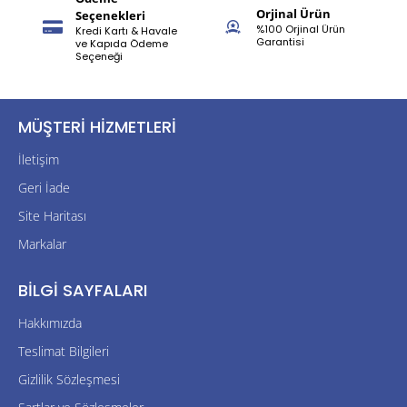
Orjinal Ürün
Seçenekleri
%100 Orjinal Ürün
Kredi Kartı & Havale
Garantisi
ve Kapıda Ödeme
Seçeneği
MÜŞTERI HIZMETLERI
İletişim
Geri İade
Site Haritası
Markalar
BILGI SAYFALARI
Hakkımızda
Teslimat Bilgileri
Gizlilik Sözleşmesi