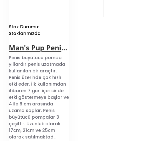
yönde etkileyebilir. Ayrıca,
büyütücü pompalar,
sertleşme sorunu
yaşayan erkekler için etkili
Stok Durumu:
bir tedavi yöntemi olabilir.
Stoklarımızda
Pompaların kullanımı, kan
akışını artırarak
Man's Pup Penis Büyütücü Pompa
sertleşmeyi sağlar ve
ereksiyon sorununu çözer.
Penis büyütücü pompa
yıllardır penis uzatmada
Penis pompaların
kullanılan bir araçtır.
kullanımıyla ilgili bazı yan
Penis üzerinde çok hızlı
etkiler de söz konusu
etki eder. İlk kullanımdan
olabilir. Yanlış kullanım
itibaren 7 gün içerisinde
veya aşırı kullanım
etki göstermeye başlar ve
durumunda, penisin
4 ile 6 cm arasında
hassas dokuları zarar
uzama saglar. Penis
görebilir ve ağrıya neden
büyütücü pompalar 3
olabilir. Bu nedenle,
çeşittir. Uzunluk olarak
pompaların doğru
17cm, 21cm ve 25cm
kullanımına dikkat
olarak satılmaktad..
edilmelidir. Ayrıca,
penis