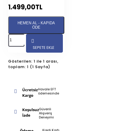
büyütücü pompa
1.499,00TL
yorumları
okunarak,
kullanıcıların
HEMEN AL - KAPIDA
deneyimlerinden ve geri
ÖDE
bildirimlerinden
faydalanmak da
önemlidir.
SEPETE EKLE
Penis Pompa
Gösterilen: 1 ile 1 arası,
Nasıl Çalışır?
toplam: 1 (1 Sayfa)
Penis pompaları,
erkeklerin penislerini
büyütmek ve cinsel
Havale EFT
Ücretsiz
ödemesinde
Kargo
performanslarını
artırmak için kullanılan
etkili bir araçtır. Bu
Güvenli
Koşulsuz
Alışveriş
cihazlar, vakum
İade
Deneyimi
prensibiyle çalışarak
penisin kan dolaşımını
Kredi Kartı
Ödeme