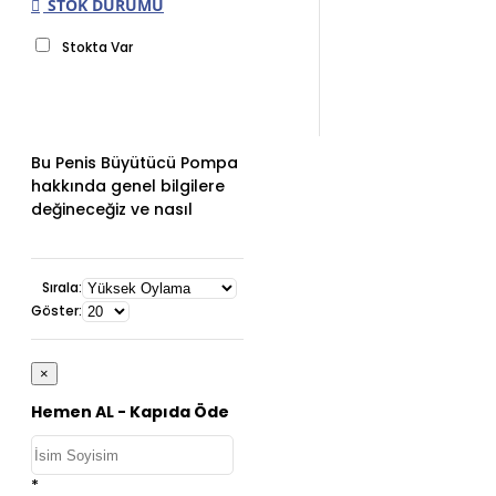
STOK DURUMU
Stokta Var
Bu Penis Büyütücü Pompa
hakkında genel bilgilere
değineceğiz ve nasıl
çalıştığını anlatacağız.
Ayrıca, penis pompasının
kullanmanın faydaları,
Sırala:
doğru kullanımı ve yan
Göster:
etkileri hakkında da sizleri
bilgilendireceğiz. Ayrıca,
merak ettiğiniz en iyi
×
büyütücü pompaların
Hemen AL - Kapıda Öde
hangileri olduğunu ve
kullanıcıların bu konudaki
yorumlarını da
*
paylaşacağız. Hadi