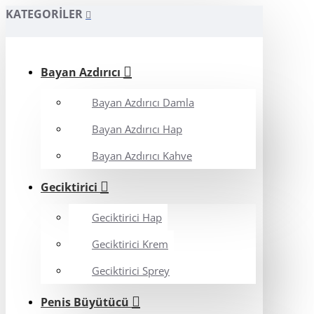
KATEGORILER
Bayan Azdırıcı
Bayan Azdırıcı Damla
Bayan Azdırıcı Hap
Bayan Azdırıcı Kahve
Geciktirici
Geciktirici Hap
Geciktirici Krem
Geciktirici Sprey
Penis Büyütücü