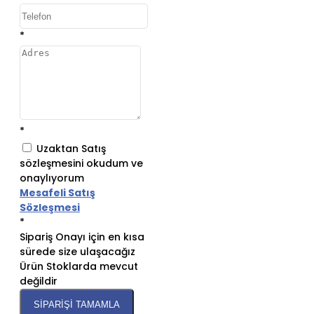
başlayalım!
*
Penis Büyütücü
Pompalar
Hakkında Genel
Bilgiler
*
Büyütücü pompalar,
Uzaktan Satış
erkeklerin cinsel
sözleşmesini okudum ve
performansını artırmak
onaylıyorum
veya penis boyutunu
Mesafeli Satış
büyütmek amacıyla
Sözleşmesi
kullanılan birçok teknikten
*
biridir. Bu pompalar,
Sipariş Onayı için en kısa
kullanıldıkları bölgeye
sürede size ulaşacağız
kan akışını artırarak
Ürün Stoklarda mevcut
ereksiyonu sağlarlar.
değildir
Penis pompaları, farklı
modellerde ve fiyat
SIPARIŞI TAMAMLA