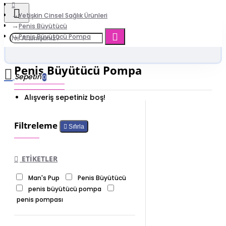
Yetişkin Cinsel Sağlık Ürünleri
Penis Büyütücü
Penis Büyütücü Pompa
Penis Büyütücü Pompa
Sepetim
0
Alışveriş sepetiniz boş!
Filtreleme
Sıfırla
ETIKETLER
Man's Pup
Penis Büyütücü
penis büyütücü pompa
penis pompası