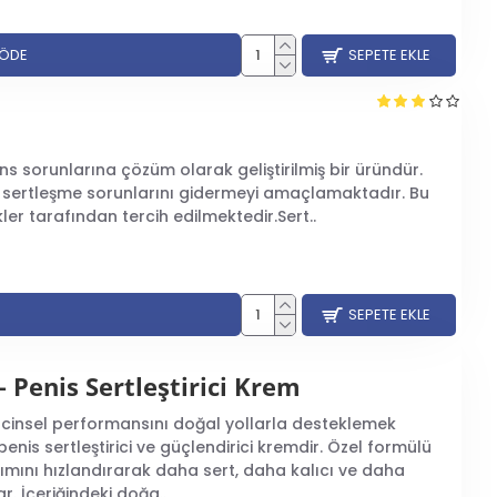
mleri de göz ardı edilmemelidir. Ürünler,
kan
bazı kullanıcılar için baş dönmesi veya baş ağrısı gibi yan
tor tavsiyesi olmadan bu tip kremleri kullanmamaları
 ÖDE
SEPETE EKLE
elerle ilgili
alerjik reaksiyonlarınızın
olup olmadığını
lık koşullarını dikkate almak önem taşır. Herhangi bir
yan
nden
korunma önlemleri alınmalıdır.
ns sorunlarına çözüm olarak geliştirilmiş bir üründür.
in sertleşme sorunlarını gidermeyi amaçlamaktadır. Bu
er tarafından tercih edilmektedir.Sert..
SEPETE EKLE
Penis Sertleştirici Krem
 cinsel performansını doğal yollarla desteklemek
r penis sertleştirici ve güçlendirici kremdir. Özel formülü
ımını hızlandırarak daha sert, daha kalıcı ve daha
r. İçeriğindeki doğa..