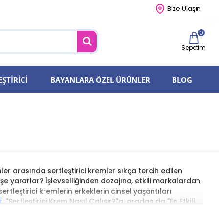
Bize Ulaşın
0
Sepetim
EŞTIRICI
BAYANLARA ÖZEL ÜRÜNLER
BLOG
r arasında sertleştirici kremler sıkça tercih edilen
şe yararlar? İşlevselliğinden dozajına, etkili markalardan
ertleştirici kremlerin erkeklerin cinsel yaşantıları
, "Sertleştirici Krem Nasıl Çalışır?"a, oradan da "En Etkili
ıca, "Sertleştirici Krem Kullanımı ve Dozajı" ile güvenli