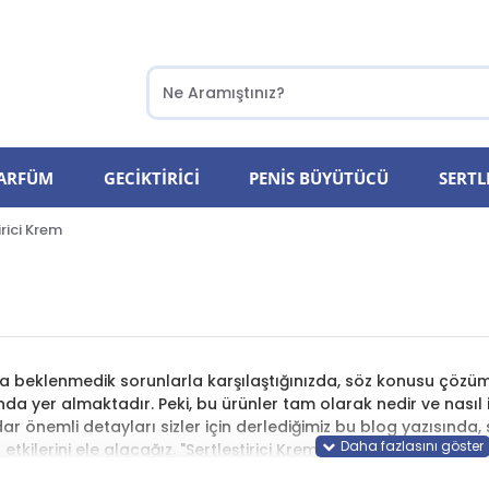
PARFÜM
GECIKTIRICI
PENIS BÜYÜTÜCÜ
SERTL
irici Krem
a beklenmedik sorunlarla karşılaştığınızda, söz konusu çözümle
da yer almaktadır. Peki, bu ürünler tam olarak nedir ve nasıl i
ar önemli detayları sizler için derlediğimiz bu blog yazısında, s
etkilerini ele alacağız. "Sertleştirici Krem Nedir?" ile başlayarak
ler Hangileridir?"e kadar geniş bir yelpazede bilgi vereceğiz. Ayr