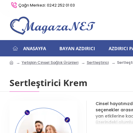
Çağrı Merkezi: 0242 252 01 03
ANASAYFA
BAYAN AZDIRICI
AZDIRICI 
Yetişkin Cinsel Sağlık Ürünleri
Sertleştirici
Sertleşt
Sertleştirici Krem
Cinsel hayatınızd
seçenekler arasın
yan etkilerine kad
üzerindeki olumlu 
Sertleştirici Krem