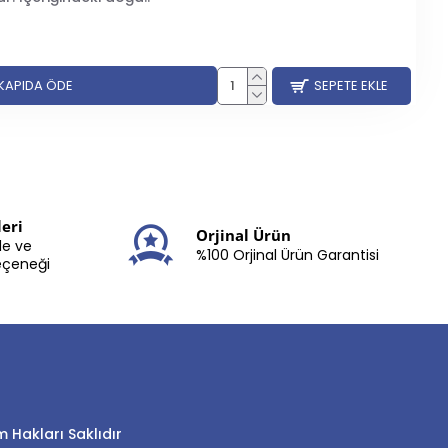
 KAPIDA ÖDE
SEPETE EKLE
eri
Orjinal Ürün
le ve
%100 Orjinal Ürün Garantisi
eçeneği
 Hakları Saklıdır