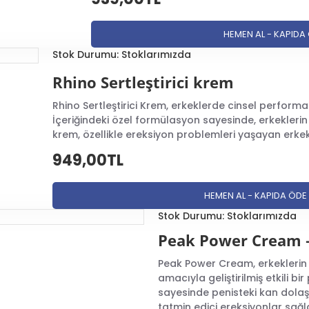
em
kullanımından kaynaklanan potansiyel
kan dolaşımı
proble
enişleme
etkisi yaratarak kan akışını hızlandırır ve bu durum, 
lir.
Yüksek tansiyon
veya
kalp rahatsızlığı
olan kişilerin dok
HEMEN AL - KAPIDA
Stok Durumu:
Stoklarımızda
rici krem kullanmaya karar vermeden önce, kremin içerdiği madd
Rhino Sertleştirici krem
ün
doğru dozajda
kullanılmasını sağlamak ve varsa kişisel sağ
ldığında sağlık profesyoneline danışarak, olası
sağlık riskleri
Rhino Sertleştirici Krem, erkeklerde cinsel performa
İçeriğindeki özel formülasyon sayesinde, erkekler
krem, özellikle ereksiyon problemleri yaşayan erkekl
949,00TL
HEMEN AL - KAPIDA ÖDE
Stok Durumu:
Stoklarımızda
Peak Power Cream – 
Peak Power Cream, erkeklerin
amacıyla geliştirilmiş etkili bi
sayesinde penisteki kan dolaş
tatmin edici ereksiyonlar sağla