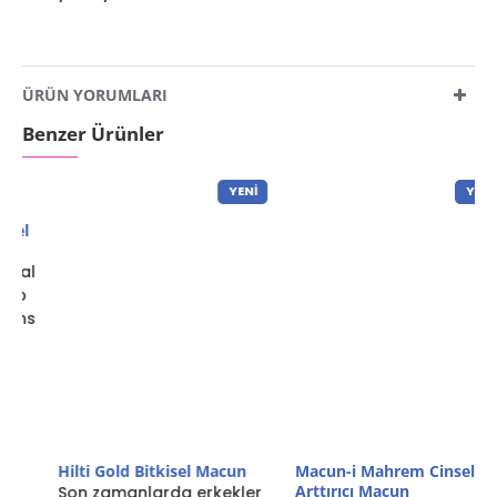
ÜRÜN YORUMLARI
Benzer Ürünler
YENI
YENI
Hilti Gold Bitkisel Macun
Son zamanlarda erkekler
l
Macun-i Mahrem Cinsel Güç
Arttırıcı Macun
arasında popülerliği artan
l
Cinsel sağlık, çoğu insanın
Hilti Gold Bitkisel Macun
önem verdiği konulardan
hakkında merak ettikler..
s
biridir. Macun-I Mahrem
1.199,00TL
ise doğal içerikli bir c..
899,00TL