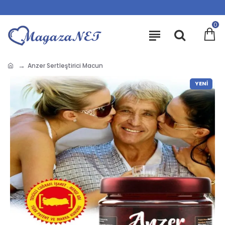
0
Anzer Sertleştirici Macun
YENI