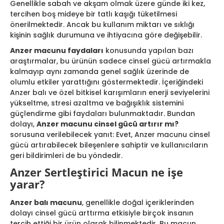
Genellikle sabah ve akşam olmak üzere günde iki kez,
tercihen boş mideye bir tatlı kaşığı tüketilmesi
önerilmektedir. Ancak bu kullanım miktarı ve sıklığı
kişinin sağlık durumuna ve ihtiyacına göre değişebilir.
Anzer macunu faydaları
konusunda yapılan bazı
araştırmalar, bu ürünün sadece cinsel gücü artırmakla
kalmayıp aynı zamanda genel sağlık üzerinde de
olumlu etkiler yarattığını göstermektedir. İçeriğindeki
Anzer balı ve özel bitkisel karışımların enerji seviyelerini
yükseltme, stresi azaltma ve bağışıklık sistemini
güçlendirme gibi faydaları bulunmaktadır. Bundan
dolayı,
Anzer macunu cinsel gücü artırır mı?
sorusuna verilebilecek yanıt: Evet, Anzer macunu cinsel
gücü artırabilecek bileşenlere sahiptir ve kullanıcıların
geri bildirimleri de bu yöndedir.
Anzer Sertleştirici Macun ne işe
yarar?
Anzer balı macunu
, genellikle doğal içeriklerinden
dolayı cinsel gücü arttırma etkisiyle birçok insanın
tercih ettiği bir ürün olarak bilinmektedir. Bu macun,