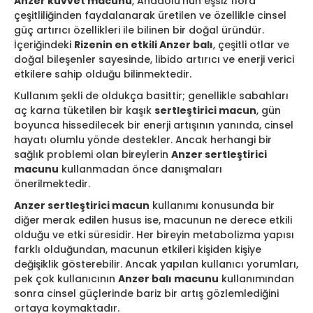
Anzer kuvvet macunu
, Anadolu'nun eşsiz flora
çeşitliliğinden faydalanarak üretilen ve özellikle cinsel
güç artırıcı özellikleri ile bilinen bir doğal üründür.
İçeriğindeki
Rizenin en etkili Anzer balı
, çeşitli otlar ve
doğal bileşenler sayesinde, libido artırıcı ve enerji verici
etkilere sahip olduğu bilinmektedir.
Kullanım şekli de oldukça basittir; genellikle sabahları
aç karna tüketilen bir kaşık
sertleştirici macun
, gün
boyunca hissedilecek bir enerji artışının yanında, cinsel
hayatı olumlu yönde destekler. Ancak herhangi bir
sağlık problemi olan bireylerin
Anzer sertleştirici
macunu
kullanmadan önce danışmaları
önerilmektedir.
Anzer sertleştirici macun
kullanımı konusunda bir
diğer merak edilen husus ise, macunun ne derece etkili
olduğu ve etki süresidir. Her bireyin metabolizma yapısı
farklı olduğundan, macunun etkileri kişiden kişiye
değişiklik gösterebilir. Ancak yapılan kullanıcı yorumları,
pek çok kullanıcının
Anzer balı macunu
kullanımından
sonra cinsel güçlerinde bariz bir artış gözlemlediğini
ortaya koymaktadır.