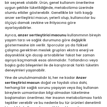
bir seçenek olabilir. Ürün, genel kullanım önerilerine
uygun şekilde tüketildiğinde, metabolizma üzerinde
olumlu etkiler gösterebilir. Genellikle bir tatlı kaşığı
anzer sertleştirici macun, yeterli olup, kullanıcılar bu
ölçüyü damak zevkine ve ihtiyacına göre
ayarlayabilirler.
Ayrıca,
anzer sertleştirici macunu
kullanımının bireyin
yaşam tarzı ve sağlık durumuna göre değişiklik
göstermesine izin verilir. Sporcular ya da fiziksel
çalışma gerektiren meslek grupları ekstra enerji ve
dayanıklılık için dozajı artırabilirler fakat her zaman
aşırıya kaçmamak esas alınmalıdır. Tatlandırıcı veya
başka gıda bileşenleri ile de karıştırarak farklı tüketim
deneyimleri yaşanabilir.
Yine de unutulmamalıdır ki, her ne kadar
Anzer
sertleştirici macun
doğal ve faydalı olsa dahi,
herhangi bir sağlık sorunu yaşayan veya ilaç kullanan
bireylerin uzmanlardan bilgi almadan tüketimine
başlamaları önerilmez. Her insanın metabolizması farklı
tepkiler verebilir ve bu nedenle bu tür ürünleri denetimli