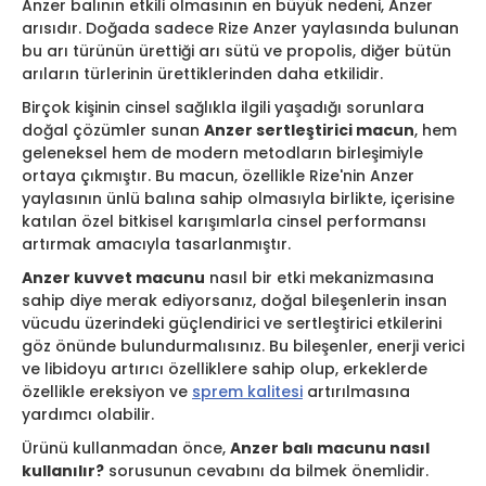
Anzer balının etkili olmasının en büyük nedeni, Anzer
arısıdır. Doğada sadece Rize Anzer yaylasında bulunan
bu arı türünün ürettiği arı sütü ve propolis, diğer bütün
arıların türlerinin ürettiklerinden daha etkilidir.
Birçok kişinin cinsel sağlıkla ilgili yaşadığı sorunlara
doğal çözümler sunan
Anzer sertleştirici macun
, hem
geleneksel hem de modern metodların birleşimiyle
ortaya çıkmıştır. Bu macun, özellikle Rize'nin Anzer
yaylasının ünlü balına sahip olmasıyla birlikte, içerisine
katılan özel bitkisel karışımlarla cinsel performansı
artırmak amacıyla tasarlanmıştır.
Anzer kuvvet macunu
nasıl bir etki mekanizmasına
sahip diye merak ediyorsanız, doğal bileşenlerin insan
vücudu üzerindeki güçlendirici ve sertleştirici etkilerini
göz önünde bulundurmalısınız. Bu bileşenler, enerji verici
ve libidoyu artırıcı özelliklere sahip olup, erkeklerde
özellikle ereksiyon ve
sprem kalitesi
artırılmasına
yardımcı olabilir.
Ürünü kullanmadan önce,
Anzer balı macunu nasıl
kullanılır?
sorusunun cevabını da bilmek önemlidir.