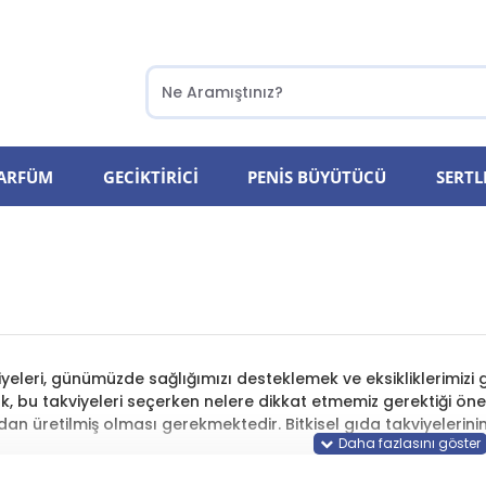
PARFÜM
GECIKTIRICI
PENIS BÜYÜTÜCÜ
SERTL
viyeleri, günümüzde sağlığımızı desteklemek ve eksikliklerimizi 
, bu takviyeleri seçerken nelere dikkat etmemiz gerektiği önem
an üretilmiş olması gerekmektedir. Bitkisel gıda takviyelerinin
da Takviyeleri Nedir?