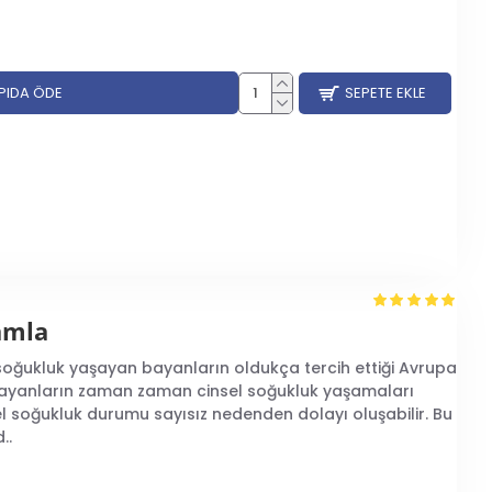
APIDA ÖDE
SEPETE EKLE
amla
 soğukluk yaşayan bayanların oldukça tercih ettiği Avrupa
 Bayanların zaman zaman cinsel soğukluk yaşamaları
l soğukluk durumu sayısız nedenden dolayı oluşabilir. Bu
..