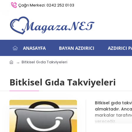
Çağrı Merkezi: 0242 252 01 03
ANASAYFA
BAYAN AZDIRICI
AZDIRICI 
Bitkisel Gıda Takviyeleri
Bitkisel Gıda Takviyeleri
Bitkisel gıda tak
almaktadır. Ancak
markalar tarafınd
vereceğiz.
Bitkisel Gı