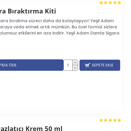
a Bıraktırma Kiti
k önemlidir. Her bireyin sağlık durumu farklılık gösterir
 sigara bırakma süreci daha da kolaylaşıyor! Yeşil Adam
in size uygun olduğunu öğrenebilirsiniz.
igaraya veda etmek artık mümkün. Bu özel formül sizlere
i dikkatli seçmelisiniz. Kalitesiz veya güvenilir olmayan
olumsuz etkilerini en aza indirir. Yeşil Adam Damla Sigara
nilir markaların ürünlerini tercih etmek önemlidir.
ktedir. Her takviyenin kendi kullanım talimatları vardır
llanım yapmak sağlık sorunlarına neden olabilir.Bitkisel
 ve disiplinli kullanımdır. Takviyelerin etkisini görebilmek
nin kullanımının devam ettirilmesi gerekir.
APIDA ÖDE
SEPETE EKLE
yazlatıcı Krem 50 ml