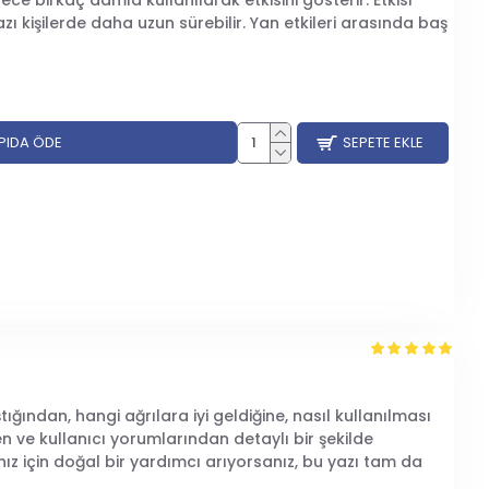
dece birkaç damla kullanılarak etkisini gösterir. Etkisi
 kişilerde daha uzun sürebilir. Yan etkileri arasında baş
APIDA ÖDE
SEPETE EKLE
ığından, hangi ağrılara iyi geldiğine, nasıl kullanılması
en ve kullanıcı yorumlarından detaylı bir şekilde
ız için doğal bir yardımcı arıyorsanız, bu yazı tam da