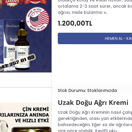
oldukça kolay ve etkisi hızlıdır. Sa
ortalama 2-3 saat sürer, ancak bazı
ağrısı, mide bulantısı v..
1.200,00TL
HEMEN AL - K
Stok Durumu:
Stoklarımızda
Uzak Doğu Ağrı Kremi
Uzak Doğu Ağrı Kreminin nasıl çalışt
gerektiğinden, olası yan etkilerind
bahsedeceğim. Eğer siz de ağrıların
size göre olabilir. Keyifli oku..