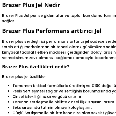
Brazer Plus Jel Nedir
Brazer Plus Jel penise giden atar ve toplar kan damarlarının
sağlar.
Brazer Plus Performans arttırıcı Jel
Brazer plus sertleştirici performans arttırıcı jel sadece sert
tercih ettiği markalardan bir tanesi olarak günümüzde satıl
kimyasal tadalafil etken maddesi içerdiğinden dolayı arasınd
ve maksimum zevk almanızı sağlamak amacıyla tasarlanmış
Brazer Plus özellikleri nedir?
Brazer plus jel özellikler
Tamamen bitkisel formüllerle üretilmiş ve %100 doğal 
Penis Sertleşmesi sağlar ve sertliğinin korunmasında ya
Cinsel istekliliği hazzı ve gücü artırırır.
Korunan sertleşme ile birlikte cinsel ilişki sayısını artırır.
Seks sırasında tatmin olmayı kolaylaştırır.
Güçlü Sertlşeme ile birlikte kendinize olan seksist güvenin