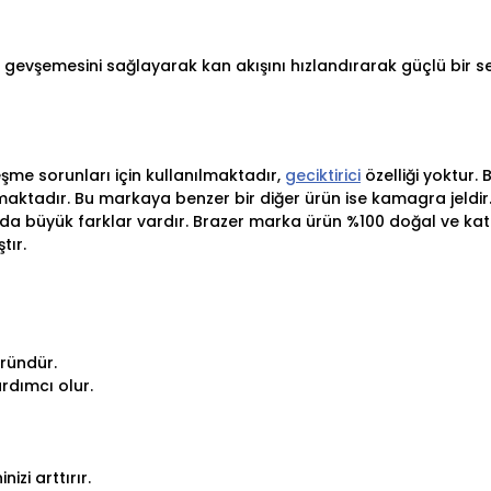
 gevşemesini sağlayarak kan akışını hızlandırarak güçlü bir s
leşme sorunları için kullanılmaktadır,
geciktirici
özelliği yoktur.
maktadır. Bu markaya benzer bir diğer ürün ise kamagra jeldir
a büyük farklar vardır. Brazer marka ürün %100 doğal ve katkı
tır.
üründür.
rdımcı olur.
izi arttırır.