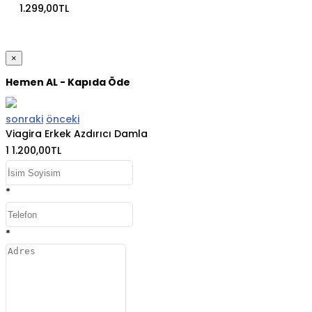
1.299,00TL
×
Hemen AL - Kapıda Öde
sonraki
önceki
Viagira Erkek Azdırıcı Damla
1
1.200,00TL
*
*