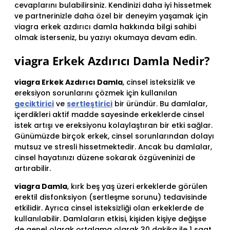
cevaplarını bulabilirsiniz. Kendinizi daha iyi hissetmek
ve partnerinizle daha özel bir deneyim yaşamak için
viagra erkek azdırıcı damla hakkında bilgi sahibi
olmak isterseniz, bu yazıyı okumaya devam edin.
viagra Erkek Azdırıcı Damla Nedir?
viagra Erkek Azdırıcı Damla
, cinsel isteksizlik ve
ereksiyon sorunlarını çözmek için kullanılan
geciktirici
ve
sertleştirici
bir üründür. Bu damlalar,
içerdikleri aktif madde sayesinde erkeklerde cinsel
istek artışı ve ereksiyonu kolaylaştıran bir etki sağlar.
Günümüzde birçok erkek, cinsel sorunlarından dolayı
mutsuz ve stresli hissetmektedir. Ancak bu damlalar,
cinsel hayatınızı düzene sokarak özgüveninizi de
artırabilir.
viagra Damla
, kırk beş yaş üzeri erkeklerde görülen
erektil disfonksiyon (sertleşme sorunu) tedavisinde
etkilidir. Ayrıca cinsel isteksizliği olan erkeklerde de
kullanılabilir. Damlaların etkisi, kişiden kişiye değişse
de genel olarak ortalama olarak 30 dakika ile 1 saat