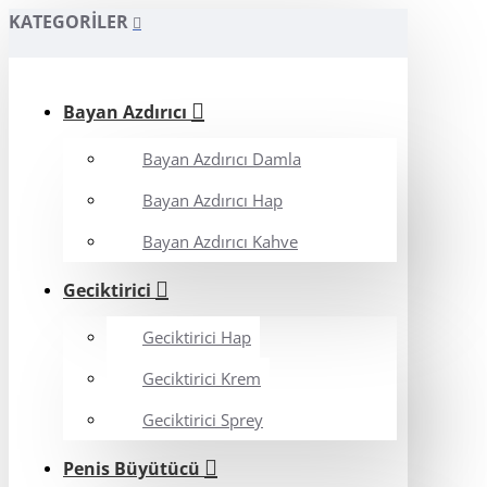
KATEGORILER
Bayan Azdırıcı
Bayan Azdırıcı Damla
Bayan Azdırıcı Hap
Bayan Azdırıcı Kahve
Geciktirici
Geciktirici Hap
Geciktirici Krem
Geciktirici Sprey
Penis Büyütücü