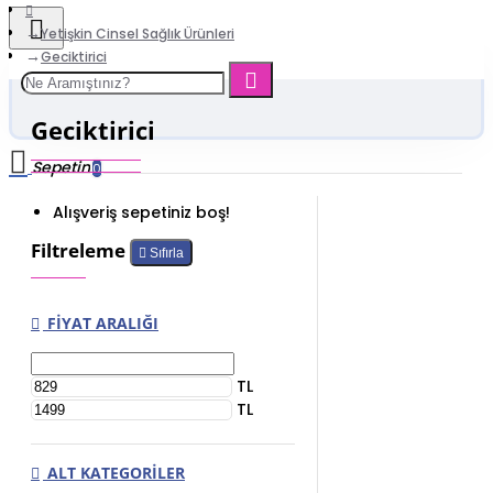
Yetişkin Cinsel Sağlık Ürünleri
Geciktirici
Geciktirici
Sepetim
0
Alışveriş sepetiniz boş!
Filtreleme
Sıfırla
FIYAT ARALIĞI
TL
TL
ALT KATEGORILER