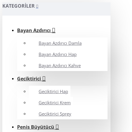
KATEGORILER
Bayan Azdırıcı
Bayan Azdırıcı Damla
Bayan Azdırıcı Hap
Bayan Azdırıcı Kahve
Geciktirici
Geciktirici Hap
Geciktirici Krem
Geciktirici Sprey
Penis Büyütücü