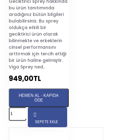
Geciktirici sprey hakkında
#en iyi geciktirici hap
bu ürün tanıtımında
hangisi
aradığınız bütün bilgileri
bulabilirsiniz. Bu sprey
En iyi 10 geciktirici sprey,
oldukça etkili bir
hap ve krem markası şu
geciktirici ürün olarak
şekilledir;
bilinmekte ve erkeklerin
Vi*gra Krem
cinsel performansını
Steel Man Plus
arttırmak için tercih ettiği
Performans Hapı
bir ürün haline gelmiştir.
Blacked Geciktirici
Viga Sprey ned..
Hap
949,00TL
Stag 9000 Geciktirici
Sprey
Vi*gra Mavi Hap
HEMEN AL - KAPIDA
Delay Sprey
ÖDE
L*ft-a 20 MG
Pr*ligy 60 MG
Ci*lis Tadalafil
SEPETE EKLE
L*vitra 20 MG
Novagra Geciktirici
hap