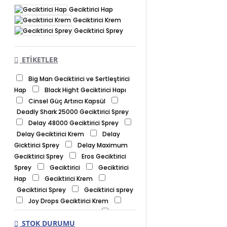
Geciktirici Hap
Geciktirici Krem
Geciktirici Sprey
ETIKETLER
Big Man Geciktirici ve Sertleştirici
Hap
Black Hight Geciktirici Hapı
Cinsel Güç Artırıcı Kapsül
Deadly Shark 25000 Geciktirici Sprey
Delay 48000 Geciktirici Sprey
Delay Geciktirici Krem
Delay
Gicktirici Sprey
Delay Maximum
Geciktirici Sprey
Eros Geciktirici
Sprey
Geciktirici
Geciktirici
Hap
Geciktirici Krem
Geciktirici Sprey
Geciktirici sprey
Joy Drops Geciktirici Krem
Novagra Performans Hapı
STOK DURUMU
Prematurex Geciktirici Hap
Ql36