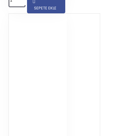
markasının kremi ise 1
saate kadar geciktirici
SEPETE EKLE
etkisi yapmaktadır.
En İyi Geciktiriçi
Yorumlar
En iyi geciktirici
markalarının yorumları
sitemizde mevcuttur. Ürün
içerisine girdikten sonra
yorumlar kısmından
bulabilirsiniz. Her marka
ürünün kullanıcı yorumları
iyi veya kötü olarak
müşterilerimiz tarafından
tarafsız bir şekilde
yapılmaktadır.
En Çok Tavsiye