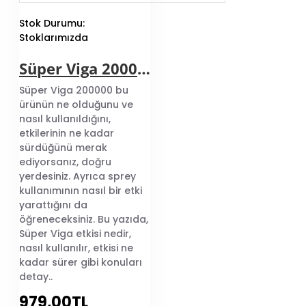
Edilen Geciktirici
Markaları
Stok Durumu:
Stoklarımızda
Şunlardır;
Süper Viga 200000 Etkili Geciktirici Sprey 45 ml
Sitemizde bulunan
Süper Viga 200000 bu
geciktirici ürünlerimizi
ürünün ne olduğunu ve
incelediğinizde sizin bütün
nasıl kullanıldığını,
sorunlarınıza hitap eden
etkilerinin ne kadar
geciktirici ürünler
sürdüğünü merak
mevcuttur. Aşağıdaki
ediyorsanız, doğru
ürünleri inceleyerek size
yerdesiniz. Ayrıca sprey
en uygun geciktirici hap
,
kullanımının nasıl bir etki
krem, sprey markalarını
yarattığını da
bulabilirsiniz.
öğreneceksiniz. Bu yazıda,
Süper Viga etkisi nedir,
nasıl kullanılır, etkisi ne
kadar sürer gibi konuları
detay..
979,00TL