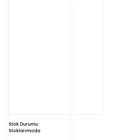
Siyah inci Ereksiyon
Hapı
Energy Green
Performans hapı
V*gRX Plus
Performans Hapı
Piyasadaki En İyi
Geciktiriçi Sprey
Hangisi
Piyasadaki en iyi geciktirici
sprey markaları şöyledir;
Delay Maximum
Geciktirici Sprey
Viga 50000
Geciktirici Sprey
Stok Durumu:
Stag 9000 Geciktirici
Stoklarımızda
Sprey