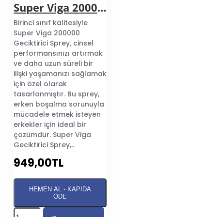
Delay 48000
Super Viga 200000 Geciktirici Sprey
Geciktirici Sprey
Birinci sınıf kalitesiyle
En İyi Geciktirici
Super Viga 200000
Geciktirici Sprey, cinsel
performansınızı artırmak
En iyi geciktirici şüphesiz ki
ve daha uzun süreli bir
vi*gra markasının kremi
ilişki yaşamanızı sağlamak
olarak bilinmektedir.
için özel olarak
Sonrasında hap olarak
tasarlanmıştır. Bu sprey,
alacağınız en iyi geciktirici
erken boşalma sorunuyla
Steel Man Plus olarak
mücadele etmek isteyen
bilinen performans
erkekler için ideal bir
hapıdır.
çözümdür. Super Viga
Geciktirici kaç dk. İşe
Geciktirici Sprey,..
yarar?
949,00TL
Steel Man Plus geciktirici
hap 3 saate kadar
HEMEN AL - KAPIDA
ÖDE
geciktirici etkisi
vermektedir. Vi*gra